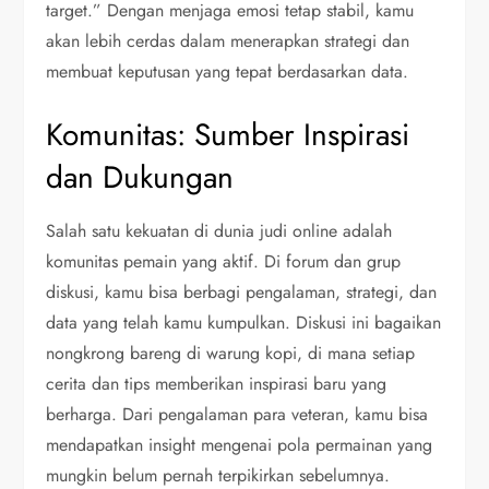
target.” Dengan menjaga emosi tetap stabil, kamu
akan lebih cerdas dalam menerapkan strategi dan
membuat keputusan yang tepat berdasarkan data.
Komunitas: Sumber Inspirasi
dan Dukungan
Salah satu kekuatan di dunia judi online adalah
komunitas pemain yang aktif. Di forum dan grup
diskusi, kamu bisa berbagi pengalaman, strategi, dan
data yang telah kamu kumpulkan. Diskusi ini bagaikan
nongkrong bareng di warung kopi, di mana setiap
cerita dan tips memberikan inspirasi baru yang
berharga. Dari pengalaman para veteran, kamu bisa
mendapatkan insight mengenai pola permainan yang
mungkin belum pernah terpikirkan sebelumnya.