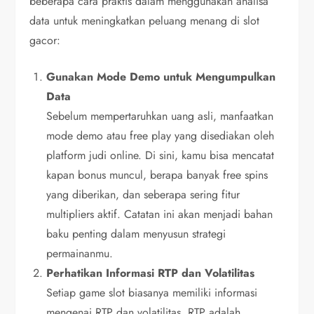
beberapa cara praktis dalam menggunakan analisa
data untuk meningkatkan peluang menang di slot
gacor:
Gunakan Mode Demo untuk Mengumpulkan
Data
Sebelum mempertaruhkan uang asli, manfaatkan
mode demo atau free play yang disediakan oleh
platform judi online. Di sini, kamu bisa mencatat
kapan bonus muncul, berapa banyak free spins
yang diberikan, dan seberapa sering fitur
multipliers aktif. Catatan ini akan menjadi bahan
baku penting dalam menyusun strategi
permainanmu.
Perhatikan Informasi RTP dan Volatilitas
Setiap game slot biasanya memiliki informasi
mengenai RTP dan volatilitas. RTP adalah