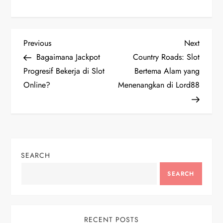
P
Previous
Next
Previous
Next
Post
Post
Bagaimana Jackpot
Country Roads: Slot
o
Progresif Bekerja di Slot
Bertema Alam yang
Online?
Menenangkan di Lord88
s
t
n
SEARCH
a
SEARCH
v
i
RECENT POSTS