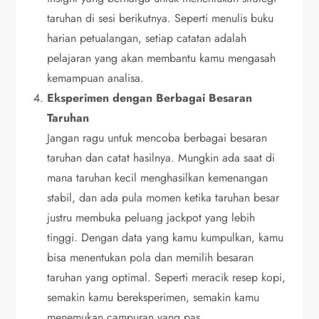
taruhan di sesi berikutnya. Seperti menulis buku
harian petualangan, setiap catatan adalah
pelajaran yang akan membantu kamu mengasah
kemampuan analisa.
Eksperimen dengan Berbagai Besaran
Taruhan
Jangan ragu untuk mencoba berbagai besaran
taruhan dan catat hasilnya. Mungkin ada saat di
mana taruhan kecil menghasilkan kemenangan
stabil, dan ada pula momen ketika taruhan besar
justru membuka peluang jackpot yang lebih
tinggi. Dengan data yang kamu kumpulkan, kamu
bisa menentukan pola dan memilih besaran
taruhan yang optimal. Seperti meracik resep kopi,
semakin kamu bereksperimen, semakin kamu
menemukan campuran yang pas.