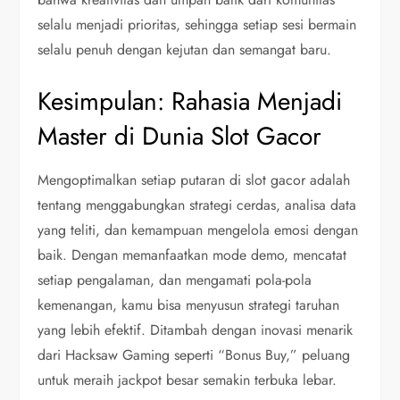
selalu menjadi prioritas, sehingga setiap sesi bermain
selalu penuh dengan kejutan dan semangat baru.
Kesimpulan: Rahasia Menjadi
Master di Dunia Slot Gacor
Mengoptimalkan setiap putaran di slot gacor adalah
tentang menggabungkan strategi cerdas, analisa data
yang teliti, dan kemampuan mengelola emosi dengan
baik. Dengan memanfaatkan mode demo, mencatat
setiap pengalaman, dan mengamati pola-pola
kemenangan, kamu bisa menyusun strategi taruhan
yang lebih efektif. Ditambah dengan inovasi menarik
dari Hacksaw Gaming seperti “Bonus Buy,” peluang
untuk meraih jackpot besar semakin terbuka lebar.