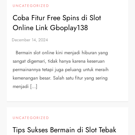
UNCATEGORIZED
Coba Fitur Free Spins di Slot
Online Link Gboplay138
Bermain slot online kini menjadi hiburan yang
sangat digemari, tidak hanya karena keseruan
permainannya tetapi juga peluang untuk meraih
kemenangan besar. Salah satu fitur yang sering
menjadi […]
UNCATEGORIZED
Tips Sukses Bermain di Slot Tebak