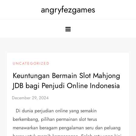
Skip
angryfezgames
to
content
UNCATEGORIZED
Keuntungan Bermain Slot Mahjong
JDB bagi Penjudi Online Indonesia
Di dunia perjudian online yang semakin
berkembang, pilihan permainan slot terus
menawarkan beragam pengalaman seru dan peluang