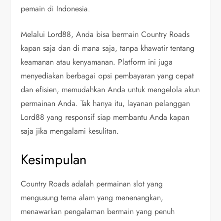
pemain di Indonesia.
Melalui Lord88, Anda bisa bermain Country Roads
kapan saja dan di mana saja, tanpa khawatir tentang
keamanan atau kenyamanan. Platform ini juga
menyediakan berbagai opsi pembayaran yang cepat
dan efisien, memudahkan Anda untuk mengelola akun
permainan Anda. Tak hanya itu, layanan pelanggan
Lord88 yang responsif siap membantu Anda kapan
saja jika mengalami kesulitan.
Kesimpulan
Country Roads adalah permainan slot yang
mengusung tema alam yang menenangkan,
menawarkan pengalaman bermain yang penuh