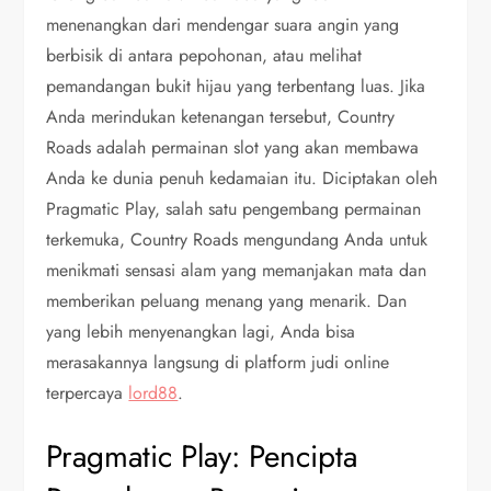
menenangkan dari mendengar suara angin yang
berbisik di antara pepohonan, atau melihat
pemandangan bukit hijau yang terbentang luas. Jika
Anda merindukan ketenangan tersebut, Country
Roads adalah permainan slot yang akan membawa
Anda ke dunia penuh kedamaian itu. Diciptakan oleh
Pragmatic Play, salah satu pengembang permainan
terkemuka, Country Roads mengundang Anda untuk
menikmati sensasi alam yang memanjakan mata dan
memberikan peluang menang yang menarik. Dan
yang lebih menyenangkan lagi, Anda bisa
merasakannya langsung di platform judi online
terpercaya
lord88
.
Pragmatic Play: Pencipta