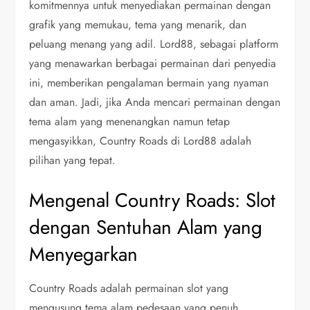
komitmennya untuk menyediakan permainan dengan
grafik yang memukau, tema yang menarik, dan
peluang menang yang adil. Lord88, sebagai platform
yang menawarkan berbagai permainan dari penyedia
ini, memberikan pengalaman bermain yang nyaman
dan aman. Jadi, jika Anda mencari permainan dengan
tema alam yang menenangkan namun tetap
mengasyikkan, Country Roads di Lord88 adalah
pilihan yang tepat.
Mengenal Country Roads: Slot
dengan Sentuhan Alam yang
Menyegarkan
Country Roads adalah permainan slot yang
mengusung tema alam pedesaan yang penuh