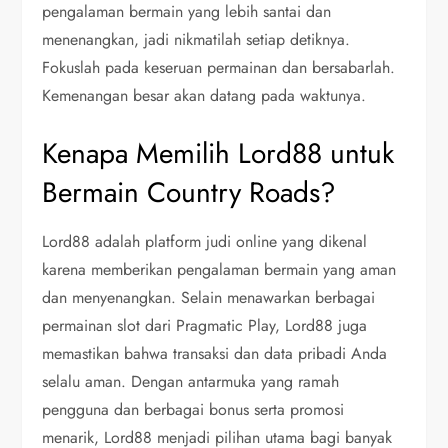
pengalaman bermain yang lebih santai dan
menenangkan, jadi nikmatilah setiap detiknya.
Fokuslah pada keseruan permainan dan bersabarlah.
Kemenangan besar akan datang pada waktunya.
Kenapa Memilih Lord88 untuk
Bermain Country Roads?
Lord88 adalah platform judi online yang dikenal
karena memberikan pengalaman bermain yang aman
dan menyenangkan. Selain menawarkan berbagai
permainan slot dari Pragmatic Play, Lord88 juga
memastikan bahwa transaksi dan data pribadi Anda
selalu aman. Dengan antarmuka yang ramah
pengguna dan berbagai bonus serta promosi
menarik, Lord88 menjadi pilihan utama bagi banyak