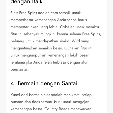
dengan Baik
Fitur Free Spins adalah cara terbaik untuk
memperbesar kemenangan Anda tanpa harus
mempertaruhkan uang lebih. Cobalah untuk memicu
fitur ini sebanyak mungkin, karena selama Free Spins,
peluang untuk mendapatkan simbol Wild yang
menguntungkan semakin besar. Gunakan fitur ini
untuk mengumpulkan kemenangan lebih besar,
terutama jika Anda telah terbiasa dengan alur
permainan.
4. Bermain dengan Santai
Kunci dari bermain slot adalah menikmati setiap
putaran dan tidak terburu-buru untuk mengejar
kemenangan besar. Country Roads menawarkan