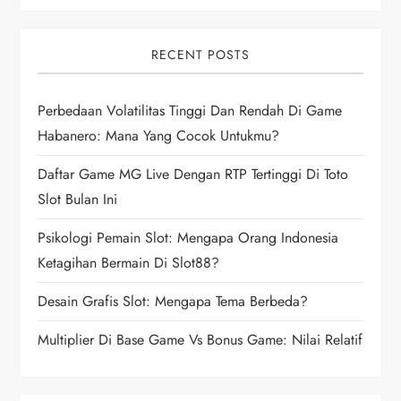
v
i
RECENT POSTS
g
Perbedaan Volatilitas Tinggi Dan Rendah Di Game
Habanero: Mana Yang Cocok Untukmu?
a
Daftar Game MG Live Dengan RTP Tertinggi Di Toto
t
Slot Bulan Ini
i
Psikologi Pemain Slot: Mengapa Orang Indonesia
Ketagihan Bermain Di Slot88?
o
Desain Grafis Slot: Mengapa Tema Berbeda?
n
Multiplier Di Base Game Vs Bonus Game: Nilai Relatif