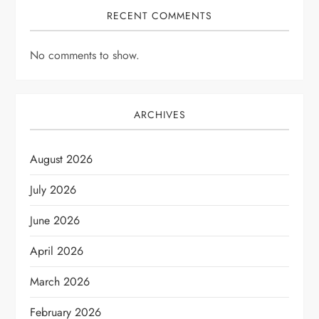
RECENT COMMENTS
No comments to show.
ARCHIVES
August 2026
July 2026
June 2026
April 2026
March 2026
February 2026