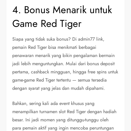
4. Bonus Menarik untuk
Game Red Tiger
Siapa yang tidak suka bonus? Di admin77 link,
pemain Red Tiger bisa menikmati berbagai
penawaran menarik yang bikin pengalaman bermain
jadi lebih menguntungkan. Mulai dari bonus deposit
pertama, cashback mingguan, hingga free spins untuk
game-game Red Tiger tertentu — semua tersedia
dengan syarat yang jelas dan mudah dipahami.
Bahkan, sering kali ada event khusus yang
menampilkan turnamen slot Red Tiger dengan hadiah
besar. Ini jadi momen yang ditunggu-tunggu oleh
para pemain aktif yang ingin mencoba peruntungan