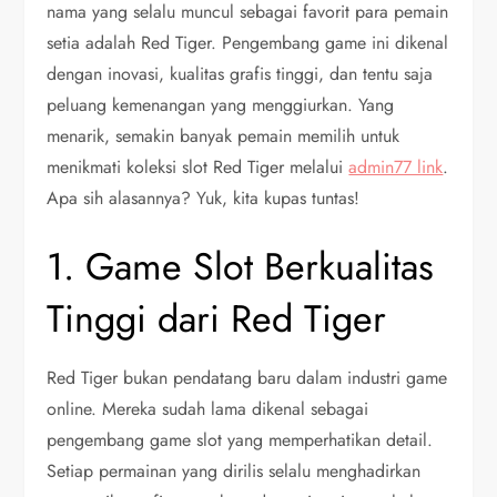
nama yang selalu muncul sebagai favorit para pemain
setia adalah Red Tiger. Pengembang game ini dikenal
dengan inovasi, kualitas grafis tinggi, dan tentu saja
peluang kemenangan yang menggiurkan. Yang
menarik, semakin banyak pemain memilih untuk
menikmati koleksi slot Red Tiger melalui
admin77 link
.
Apa sih alasannya? Yuk, kita kupas tuntas!
1. Game Slot Berkualitas
Tinggi dari Red Tiger
Red Tiger bukan pendatang baru dalam industri game
online. Mereka sudah lama dikenal sebagai
pengembang game slot yang memperhatikan detail.
Setiap permainan yang dirilis selalu menghadirkan