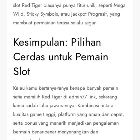
slot Red Tiger biasanya punya fitur unik, seperti Mega
Wild, Sticky Symbols, atau Jackpot Progresif, yang
membuat permainan terasa selalu segar.
Kesimpulan: Pilihan
Cerdas untuk Pemain
Slot
Kalau kamu bertanya-tanya kenapa banyak pemain
setia memilih Red Tiger di admin77 link, sekarang
kamu sudah tahu jawabannya. Kombinasi antara
kualitas game tinggi, platform yang aman dan cepat,
serta bonus yang menarik menjadikan pengalaman
bermain benar-benar menyenangkan dan