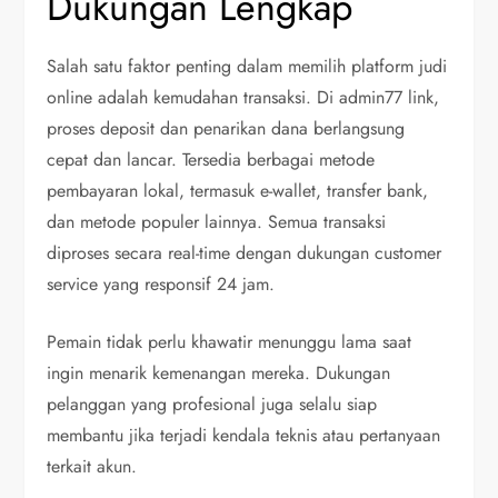
Dukungan Lengkap
Salah satu faktor penting dalam memilih platform judi
online adalah kemudahan transaksi. Di admin77 link,
proses deposit dan penarikan dana berlangsung
cepat dan lancar. Tersedia berbagai metode
pembayaran lokal, termasuk e-wallet, transfer bank,
dan metode populer lainnya. Semua transaksi
diproses secara real-time dengan dukungan customer
service yang responsif 24 jam.
Pemain tidak perlu khawatir menunggu lama saat
ingin menarik kemenangan mereka. Dukungan
pelanggan yang profesional juga selalu siap
membantu jika terjadi kendala teknis atau pertanyaan
terkait akun.