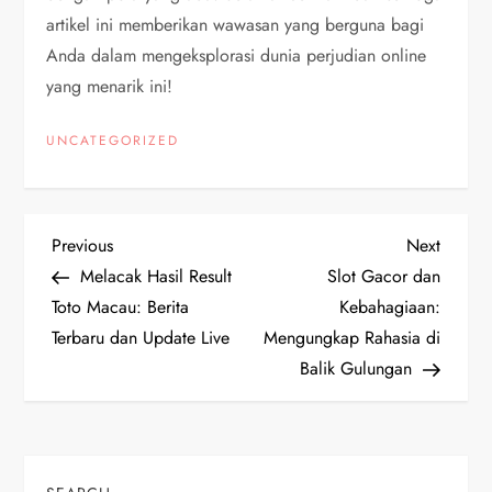
artikel ini memberikan wawasan yang berguna bagi
Anda dalam mengeksplorasi dunia perjudian online
yang menarik ini!
UNCATEGORIZED
P
Previous
Next
Previous
Next
Post
Post
Melacak Hasil Result
Slot Gacor dan
o
Toto Macau: Berita
Kebahagiaan:
Terbaru dan Update Live
Mengungkap Rahasia di
s
Balik Gulungan
t
n