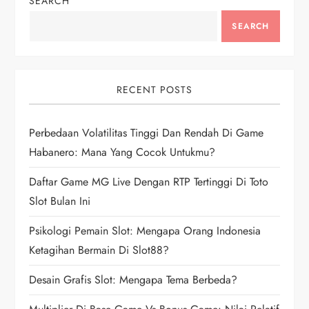
SEARCH
a
SEARCH
v
i
RECENT POSTS
g
Perbedaan Volatilitas Tinggi Dan Rendah Di Game
a
Habanero: Mana Yang Cocok Untukmu?
t
Daftar Game MG Live Dengan RTP Tertinggi Di Toto
i
Slot Bulan Ini
Psikologi Pemain Slot: Mengapa Orang Indonesia
o
Ketagihan Bermain Di Slot88?
n
Desain Grafis Slot: Mengapa Tema Berbeda?