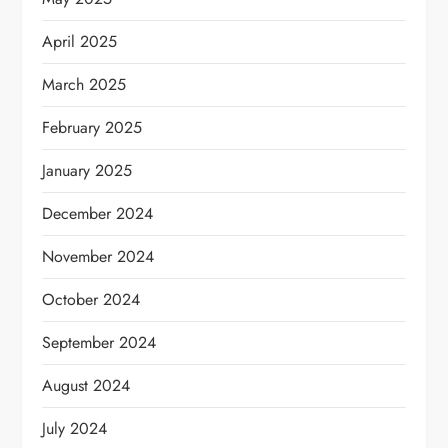
April 2025
March 2025
February 2025
January 2025
December 2024
November 2024
October 2024
September 2024
August 2024
July 2024