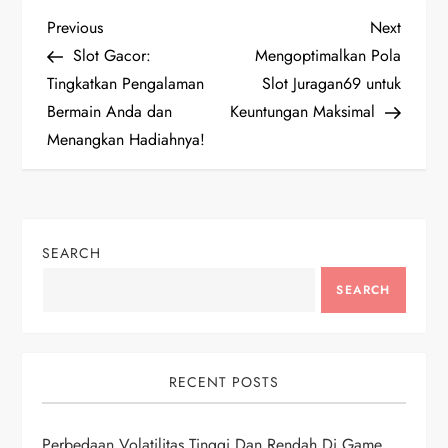
P
Previous
Next
Previous
Next
Post
Post
Slot Gacor:
Mengoptimalkan Pola
o
Tingkatkan Pengalaman
Slot Juragan69 untuk
Bermain Anda dan
Keuntungan Maksimal
s
Menangkan Hadiahnya!
t
n
SEARCH
a
SEARCH
v
i
RECENT POSTS
g
Perbedaan Volatilitas Tinggi Dan Rendah Di Game