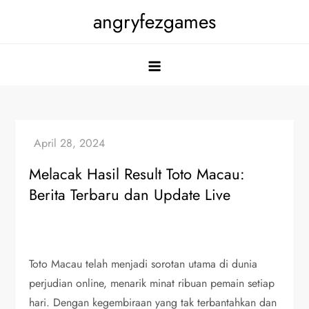
Skip
angryfezgames
to
content
Melacak Hasil Result Toto Macau:
Berita Terbaru dan Update Live
Toto Macau telah menjadi sorotan utama di dunia
perjudian online, menarik minat ribuan pemain setiap
hari. Dengan kegembiraan yang tak terbantahkan dan