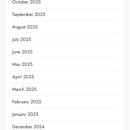
October 2025
September 2025
August 2025
July 2025
June 2025
May 2025
April 2025
March 2025
February 2025
January 2025
December 2024