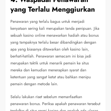
yang Terlalu Menggiurkan
Penawaran yang terlalu bagus untuk menjadi
kenyataan sering kali merupakan tanda penipuan. Jika
sebuah kasino online menawarkan hadiah atau bonus
yang tampaknya terlalu besar dibandingkan dengan
apa yang biasanya ditawarkan oleh kasino lain,
berhati-hatilah. Penawaran semacam ini bisa jadi
merupakan taktik untuk menarik pemain ke situs
mereka dan kemudian menerapkan syarat dan
ketentuan yang sangat ketat atau bahkan menipu
pemain dengan metode lain.
Selalu lakukan riset sebelum memanfaatkan
penawaran bonus. Periksa apakah penawaran tersebut
terdaftar di situs resmi kasino dan apakah ada ulasan