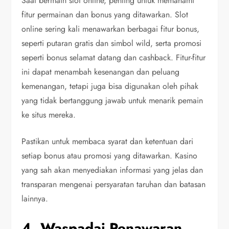
Saat bermain slot online, penting untuk memahami
fitur permainan dan bonus yang ditawarkan. Slot
online sering kali menawarkan berbagai fitur bonus,
seperti putaran gratis dan simbol wild, serta promosi
seperti bonus selamat datang dan cashback. Fitur-fitur
ini dapat menambah kesenangan dan peluang
kemenangan, tetapi juga bisa digunakan oleh pihak
yang tidak bertanggung jawab untuk menarik pemain
ke situs mereka.
Pastikan untuk membaca syarat dan ketentuan dari
setiap bonus atau promosi yang ditawarkan. Kasino
yang sah akan menyediakan informasi yang jelas dan
transparan mengenai persyaratan taruhan dan batasan
lainnya.
4. Waspadai Penawaran