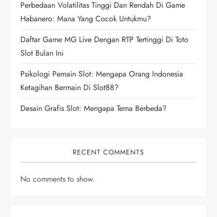
t
Perbedaan Volatilitas Tinggi Dan Rendah Di Game
i
Habanero: Mana Yang Cocok Untukmu?
Daftar Game MG Live Dengan RTP Tertinggi Di Toto
o
Slot Bulan Ini
n
Psikologi Pemain Slot: Mengapa Orang Indonesia
Ketagihan Bermain Di Slot88?
Desain Grafis Slot: Mengapa Tema Berbeda?
RECENT COMMENTS
No comments to show.