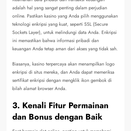
adalah hal yang sangat penting dalam perjudian
online. Pastikan kasino yang Anda pilih menggunakan
teknologi enkripsi yang kuat, seperti SSL (Secure
Sockets Layer), untuk melindungi data Anda. Enkripsi
ini memastikan bahwa informasi pribadi dan
keuangan Anda tetap aman dari akses yang tidak sah.
Biasanya, kasino terpercaya akan menampilkan logo
enkripsi di situs mereka, dan Anda dapat memeriksa
sertifikat enkripsi dengan mengklik ikon gembok di
bilah alamat browser Anda.
3. Kenali Fitur Permainan
dan Bonus dengan Baik