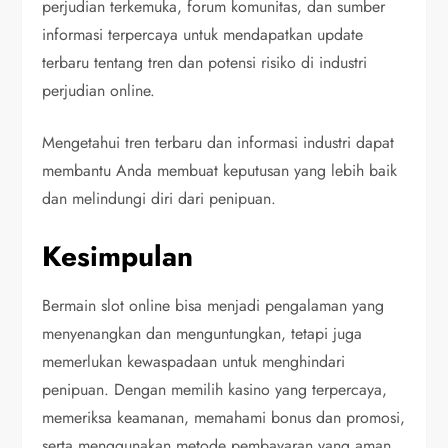
perjudian terkemuka, forum komunitas, dan sumber
informasi terpercaya untuk mendapatkan update
terbaru tentang tren dan potensi risiko di industri
perjudian online.
Mengetahui tren terbaru dan informasi industri dapat
membantu Anda membuat keputusan yang lebih baik
dan melindungi diri dari penipuan.
Kesimpulan
Bermain slot online bisa menjadi pengalaman yang
menyenangkan dan menguntungkan, tetapi juga
memerlukan kewaspadaan untuk menghindari
penipuan. Dengan memilih kasino yang terpercaya,
memeriksa keamanan, memahami bonus dan promosi,
serta menggunakan metode pembayaran yang aman,