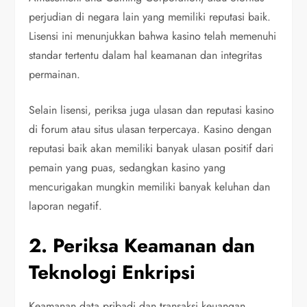
perjudian di negara lain yang memiliki reputasi baik.
Lisensi ini menunjukkan bahwa kasino telah memenuhi
standar tertentu dalam hal keamanan dan integritas
permainan.
Selain lisensi, periksa juga ulasan dan reputasi kasino
di forum atau situs ulasan terpercaya. Kasino dengan
reputasi baik akan memiliki banyak ulasan positif dari
pemain yang puas, sedangkan kasino yang
mencurigakan mungkin memiliki banyak keluhan dan
laporan negatif.
2. Periksa Keamanan dan
Teknologi Enkripsi
Keamanan data pribadi dan transaksi keuangan