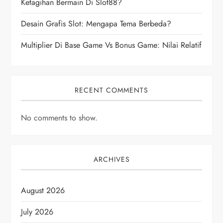
Ketagihan Bermain Di Slot88?
n
Desain Grafis Slot: Mengapa Tema Berbeda?
Multiplier Di Base Game Vs Bonus Game: Nilai Relatif
RECENT COMMENTS
No comments to show.
ARCHIVES
August 2026
July 2026