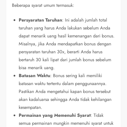
Beberapa syarat umum termasuk:
Persyaratan Taruhan
: Ini adalah jumlah total
taruhan yang harus Anda lakukan sebelum Anda
dapat menarik uang hasil kemenangan dari bonus.
Misalnya, jika Anda mendapatkan bonus dengan
persyaratan taruhan 30x, berarti Anda harus
bertaruh 30 kali lipat dari jumlah bonus sebelum
bisa menarik uang.
Batasan Waktu
: Bonus sering kali memiliki
batasan waktu tertentu dalam penggunaannya.
Pastikan Anda mengetahui kapan bonus tersebut
akan kadaluarsa sehingga Anda tidak kehilangan
kesempatan.
Permainan yang Memenuhi Syarat
: Tidak
semua permainan mungkin memenuhi syarat untuk