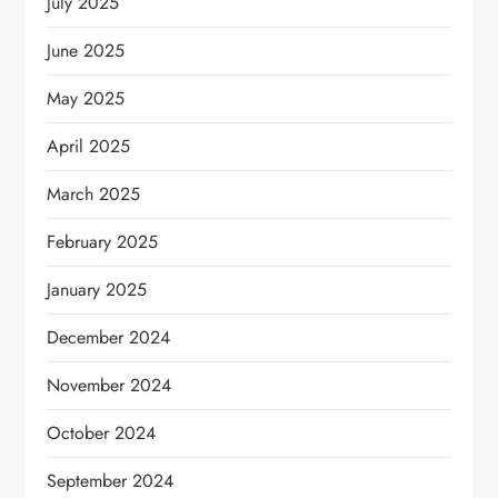
July 2025
June 2025
May 2025
April 2025
March 2025
February 2025
January 2025
December 2024
November 2024
October 2024
September 2024