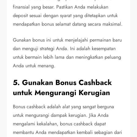
finansial yang besar. Pastikan Anda melakukan
deposit sesuai dengan syarat yang ditetapkan untuk
mendapatkan bonus selamat datang secara maksimal.
Gunakan bonus ini untuk menjelajahi permainan baru
dan menguji strategi Anda. Ini adalah kesempatan
untuk bermain lebih lama dan meningkatkan peluang
Anda untuk menang.
5. Gunakan Bonus Cashback
untuk Mengurangi Kerugian
Bonus cashback adalah alat yang sangat berguna
untuk mengurangi dampak kerugian. Jika Anda
mengalami kekalahan, bonus cashback dapat
membantu Anda mendapatkan kembali sebagian dari