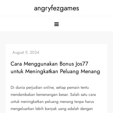
Skip
angryfezgames
to
content
Cara Menggunakan Bonus Jos77
untuk Meningkatkan Peluang Menang
Di dunia perjudian online, setiap pemain tentu
mendambakan kemenangan besar. Salah satu cara
untuk meningkatkan peluang menang tanpa harus
mengeluarkan lebih banyak uang adalah dengan