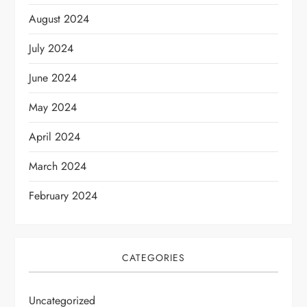
August 2024
July 2024
June 2024
May 2024
April 2024
March 2024
February 2024
CATEGORIES
Uncategorized