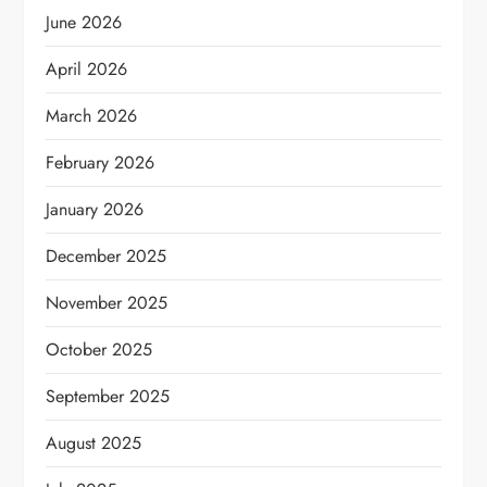
June 2026
April 2026
March 2026
February 2026
January 2026
December 2025
November 2025
October 2025
September 2025
August 2025