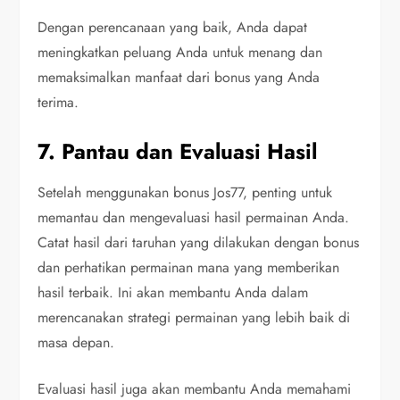
Dengan perencanaan yang baik, Anda dapat
meningkatkan peluang Anda untuk menang dan
memaksimalkan manfaat dari bonus yang Anda
terima.
7. Pantau dan Evaluasi Hasil
Setelah menggunakan bonus Jos77, penting untuk
memantau dan mengevaluasi hasil permainan Anda.
Catat hasil dari taruhan yang dilakukan dengan bonus
dan perhatikan permainan mana yang memberikan
hasil terbaik. Ini akan membantu Anda dalam
merencanakan strategi permainan yang lebih baik di
masa depan.
Evaluasi hasil juga akan membantu Anda memahami