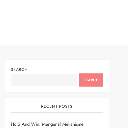
SEARCH
SEARCH
RECENT POSTS
Hold And Win: Mengenal Mekanisme