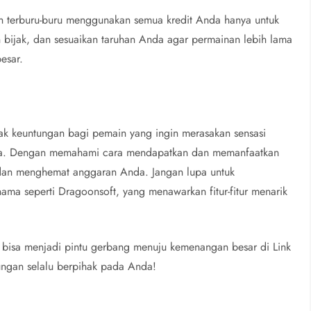
terburu-buru menggunakan semua kredit Anda hanya untuk
n bijak, dan sesuaikan taruhan Anda agar permainan lebih lama
esar.
yak keuntungan bagi pemain yang ingin merasakan sensasi
aya. Dengan memahami cara mendapatkan dan memanfaatkan
 dan menghemat anggaran Anda. Jangan lupa untuk
ma seperti Dragoonsoft, yang menawarkan fitur-fitur menarik
ns bisa menjadi pintu gerbang menuju kemenangan besar di Link
ngan selalu berpihak pada Anda!