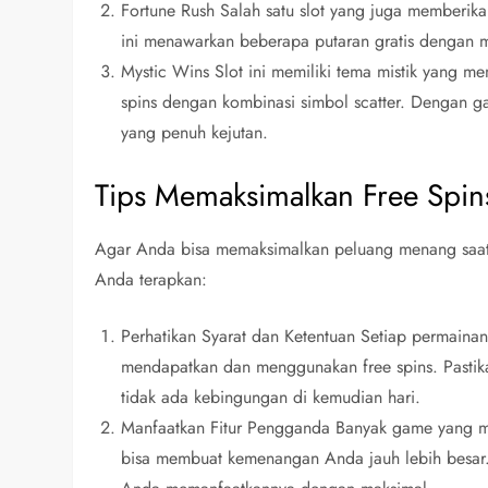
Fortune Rush Salah satu slot yang juga memberik
ini menawarkan beberapa putaran gratis dengan 
Mystic Wins Slot ini memiliki tema mistik yang 
spins dengan kombinasi simbol scatter. Dengan g
yang penuh kejutan.
Tips Memaksimalkan Free Spins
Agar Anda bisa memaksimalkan peluang menang saat m
Anda terapkan:
Perhatikan Syarat dan Ketentuan Setiap permainan
mendapatkan dan menggunakan free spins. Pastik
tidak ada kebingungan di kemudian hari.
Manfaatkan Fitur Pengganda Banyak game yang men
bisa membuat kemenangan Anda jauh lebih besar.