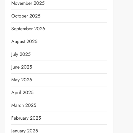
November 2025
October 2025
September 2025
August 2025
July 2025
June 2025
May 2025
April 2025
March 2025
February 2025
January 2025