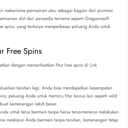
 dari mekanisme permainan atau sebagai bagian dari promosi
rmainan slot dari penyedia ternama seperti Dragoonsoft
e spins, yang tentunya memperbesar peluang Anda untuk
r Free Spins
kan dengan memanfaatkan fitur free spins di Link
uarkan taruhan lagi, Anda bisa mendapatkan kesempatan
ns, peluang Anda untuk memicu fitur bonus lain seperti wild
mbuat kemenangan lebih besar.
a untuk terus bermain tanpa harus terus-menerus melakukan
arena meskipun Anda bermain tanpa taruhan, kemenangan tetap