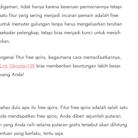
 digemari, tidak hanya karena keseruan permainannya tetapi
atu fitur yang sering menjadi incaran pemain adalah free
 untuk memutar gulungan tanpa harus mengeluarkan taruhan
sekadar pelengkap, tetapi bisa menjadi kunci untuk meraih
rkan.
engenai fitur free spins, bagaimana cara memanfaatkannya,
Link Gboplay138
bisa memberikan keuntungan lebih besar.
eluang Anda!
s dulu apa itu free spins. Fitur free spins adalah salah satu
Anda mendapatkan free spins, Anda diberi sejumlah putaran
ang Anda raih selama putaran gratis tersebut akan dihitung
ntuan yang berlaku, tentu saja.