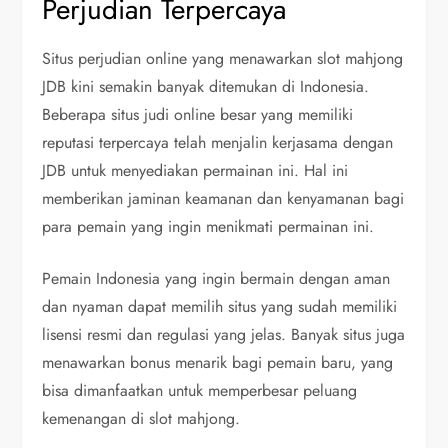
Perjudian Terpercaya
Situs perjudian online yang menawarkan slot mahjong
JDB kini semakin banyak ditemukan di Indonesia.
Beberapa situs judi online besar yang memiliki
reputasi terpercaya telah menjalin kerjasama dengan
JDB untuk menyediakan permainan ini. Hal ini
memberikan jaminan keamanan dan kenyamanan bagi
para pemain yang ingin menikmati permainan ini.
Pemain Indonesia yang ingin bermain dengan aman
dan nyaman dapat memilih situs yang sudah memiliki
lisensi resmi dan regulasi yang jelas. Banyak situs juga
menawarkan bonus menarik bagi pemain baru, yang
bisa dimanfaatkan untuk memperbesar peluang
kemenangan di slot mahjong.