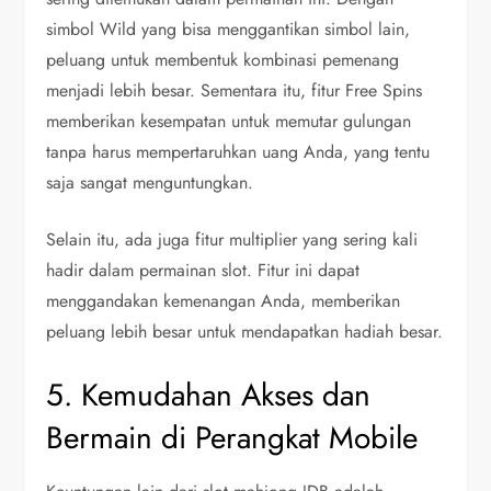
simbol Wild yang bisa menggantikan simbol lain,
peluang untuk membentuk kombinasi pemenang
menjadi lebih besar. Sementara itu, fitur Free Spins
memberikan kesempatan untuk memutar gulungan
tanpa harus mempertaruhkan uang Anda, yang tentu
saja sangat menguntungkan.
Selain itu, ada juga fitur multiplier yang sering kali
hadir dalam permainan slot. Fitur ini dapat
menggandakan kemenangan Anda, memberikan
peluang lebih besar untuk mendapatkan hadiah besar.
5. Kemudahan Akses dan
Bermain di Perangkat Mobile