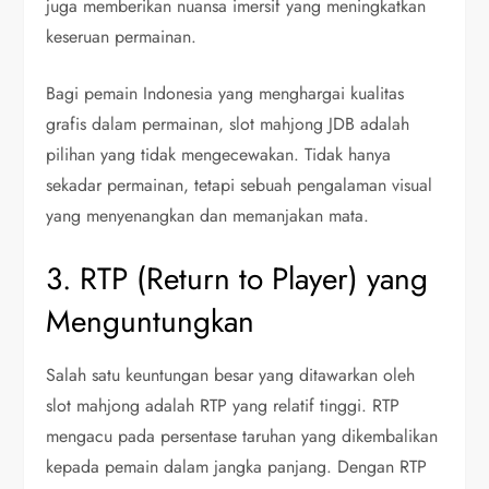
juga memberikan nuansa imersif yang meningkatkan
keseruan permainan.
Bagi pemain Indonesia yang menghargai kualitas
grafis dalam permainan, slot mahjong JDB adalah
pilihan yang tidak mengecewakan. Tidak hanya
sekadar permainan, tetapi sebuah pengalaman visual
yang menyenangkan dan memanjakan mata.
3. RTP (Return to Player) yang
Menguntungkan
Salah satu keuntungan besar yang ditawarkan oleh
slot mahjong adalah RTP yang relatif tinggi. RTP
mengacu pada persentase taruhan yang dikembalikan
kepada pemain dalam jangka panjang. Dengan RTP