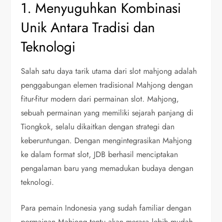
1. Menyuguhkan Kombinasi
Unik Antara Tradisi dan
Teknologi
Salah satu daya tarik utama dari slot mahjong adalah
penggabungan elemen tradisional Mahjong dengan
fitur-fitur modern dari permainan slot. Mahjong,
sebuah permainan yang memiliki sejarah panjang di
Tiongkok, selalu dikaitkan dengan strategi dan
keberuntungan. Dengan mengintegrasikan Mahjong
ke dalam format slot, JDB berhasil menciptakan
pengalaman baru yang memadukan budaya dengan
teknologi.
Para pemain Indonesia yang sudah familiar dengan
permainan Mahjong tentu akan merasa lebih mudah