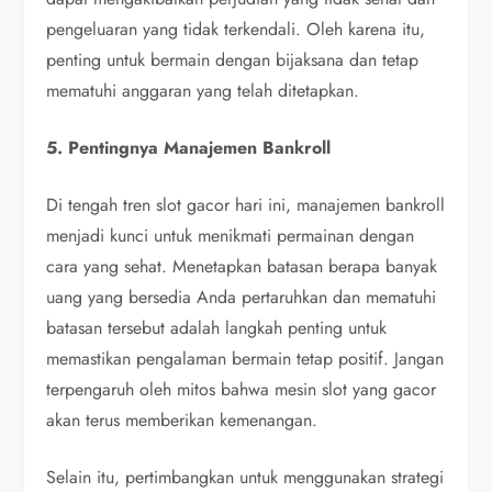
pengeluaran yang tidak terkendali. Oleh karena itu,
penting untuk bermain dengan bijaksana dan tetap
mematuhi anggaran yang telah ditetapkan.
5. Pentingnya Manajemen Bankroll
Di tengah tren slot gacor hari ini, manajemen bankroll
menjadi kunci untuk menikmati permainan dengan
cara yang sehat. Menetapkan batasan berapa banyak
uang yang bersedia Anda pertaruhkan dan mematuhi
batasan tersebut adalah langkah penting untuk
memastikan pengalaman bermain tetap positif. Jangan
terpengaruh oleh mitos bahwa mesin slot yang gacor
akan terus memberikan kemenangan.
Selain itu, pertimbangkan untuk menggunakan strategi