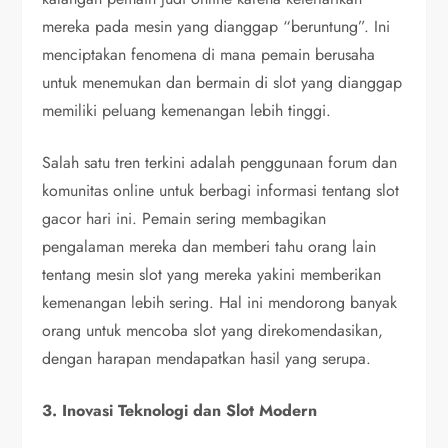
mereka pada mesin yang dianggap “beruntung”. Ini
menciptakan fenomena di mana pemain berusaha
untuk menemukan dan bermain di slot yang dianggap
memiliki peluang kemenangan lebih tinggi.
Salah satu tren terkini adalah penggunaan forum dan
komunitas online untuk berbagi informasi tentang slot
gacor hari ini. Pemain sering membagikan
pengalaman mereka dan memberi tahu orang lain
tentang mesin slot yang mereka yakini memberikan
kemenangan lebih sering. Hal ini mendorong banyak
orang untuk mencoba slot yang direkomendasikan,
dengan harapan mendapatkan hasil yang serupa.
3. Inovasi Teknologi dan Slot Modern