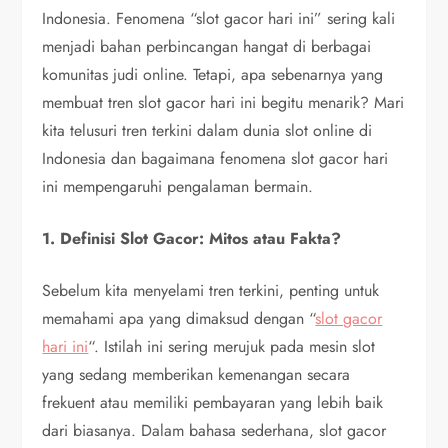
Indonesia. Fenomena “slot gacor hari ini” sering kali
menjadi bahan perbincangan hangat di berbagai
komunitas judi online. Tetapi, apa sebenarnya yang
membuat tren slot gacor hari ini begitu menarik? Mari
kita telusuri tren terkini dalam dunia slot online di
Indonesia dan bagaimana fenomena slot gacor hari
ini mempengaruhi pengalaman bermain.
1. Definisi Slot Gacor: Mitos atau Fakta?
Sebelum kita menyelami tren terkini, penting untuk
memahami apa yang dimaksud dengan “
slot gacor
hari ini
“. Istilah ini sering merujuk pada mesin slot
yang sedang memberikan kemenangan secara
frekuent atau memiliki pembayaran yang lebih baik
dari biasanya. Dalam bahasa sederhana, slot gacor