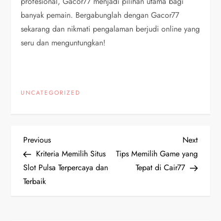
profesional, Gacor77 menjadi pilihan utama bagi
banyak pemain. Bergabunglah dengan Gacor77
sekarang dan nikmati pengalaman berjudi online yang
seru dan menguntungkan!
UNCATEGORIZED
P
Previous
Next
Previous
Next
Post
Post
Kriteria Memilih Situs
Tips Memilih Game yang
o
Slot Pulsa Terpercaya dan
Tepat di Cair77
Terbaik
s
t