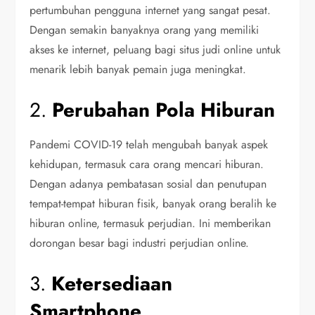
pertumbuhan pengguna internet yang sangat pesat.
Dengan semakin banyaknya orang yang memiliki
akses ke internet, peluang bagi situs judi online untuk
menarik lebih banyak pemain juga meningkat.
2.
Perubahan Pola Hiburan
Pandemi COVID-19 telah mengubah banyak aspek
kehidupan, termasuk cara orang mencari hiburan.
Dengan adanya pembatasan sosial dan penutupan
tempat-tempat hiburan fisik, banyak orang beralih ke
hiburan online, termasuk perjudian. Ini memberikan
dorongan besar bagi industri perjudian online.
3.
Ketersediaan
Smartphone