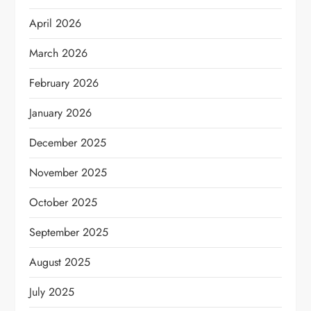
April 2026
March 2026
February 2026
January 2026
December 2025
November 2025
October 2025
September 2025
August 2025
July 2025