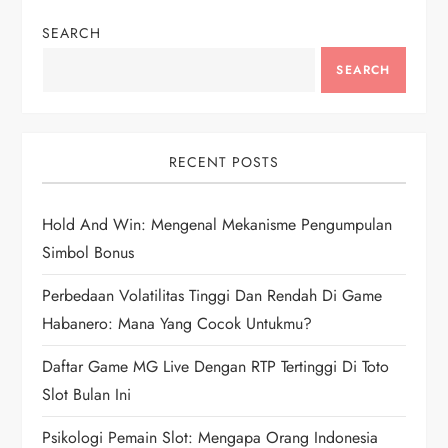
n
SEARCH
a
SEARCH
v
i
RECENT POSTS
g
Hold And Win: Mengenal Mekanisme Pengumpulan
Simbol Bonus
a
Perbedaan Volatilitas Tinggi Dan Rendah Di Game
t
Habanero: Mana Yang Cocok Untukmu?
i
Daftar Game MG Live Dengan RTP Tertinggi Di Toto
Slot Bulan Ini
o
Psikologi Pemain Slot: Mengapa Orang Indonesia