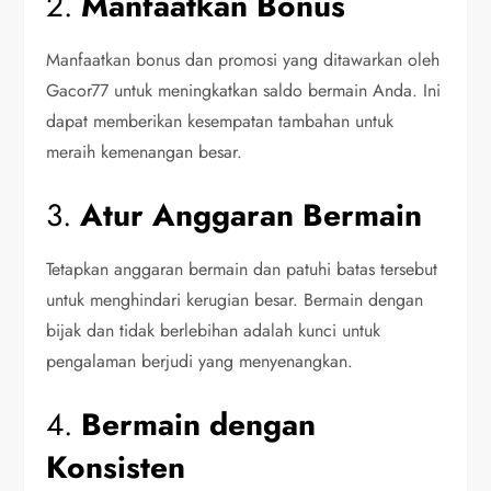
2.
Manfaatkan Bonus
Manfaatkan bonus dan promosi yang ditawarkan oleh
Gacor77 untuk meningkatkan saldo bermain Anda. Ini
dapat memberikan kesempatan tambahan untuk
meraih kemenangan besar.
3.
Atur Anggaran Bermain
Tetapkan anggaran bermain dan patuhi batas tersebut
untuk menghindari kerugian besar. Bermain dengan
bijak dan tidak berlebihan adalah kunci untuk
pengalaman berjudi yang menyenangkan.
4.
Bermain dengan
Konsisten