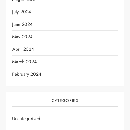
July 2024
June 2024
May 2024
April 2024
March 2024
February 2024
CATEGORIES
Uncategorized