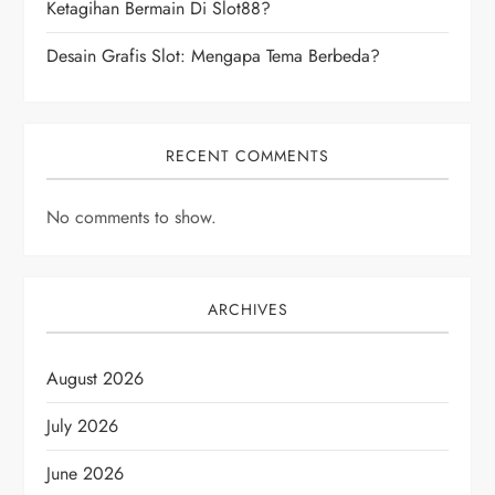
Ketagihan Bermain Di Slot88?
Desain Grafis Slot: Mengapa Tema Berbeda?
RECENT COMMENTS
No comments to show.
ARCHIVES
August 2026
July 2026
June 2026