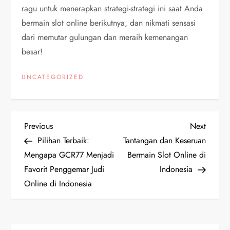
ragu untuk menerapkan strategi-strategi ini saat Anda
bermain slot online berikutnya, dan nikmati sensasi
dari memutar gulungan dan meraih kemenangan
besar!
UNCATEGORIZED
P
Previous
Next
Previous
Next
Post
Post
Pilihan Terbaik:
Tantangan dan Keseruan
o
Mengapa GCR77 Menjadi
Bermain Slot Online di
Favorit Penggemar Judi
Indonesia
s
Online di Indonesia
t
n