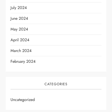
July 2024
June 2024
May 2024
April 2024
March 2024
February 2024
CATEGORIES
Uncategorized