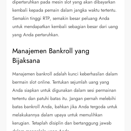
dipertaruhkan pada mesin slot yang akan dibayarkan
kembali kepada pemain dalam jangka waktu tertentu.
Semakin tinggi RTP, semakin besar peluang Anda
untuk mendapatkan kembali sebagian besar dari uang
yang Anda pertaruhkan.
Manajemen Bankroll yang
Bijaksana
Manajemen bankroll adalah kunci keberhasilan dalam
bermain slot online. Tentukan sejumlah uang yang
Anda siapkan untuk digunakan dalam sesi permainan
tertentu dan patuhi batas itu. Jangan pernah melebihi
batas bankroll Anda, bahkan jika Anda tergoda untuk
melakukannya dalam upaya untuk memulihkan
kerugian. Tetaplah disiplin dan bertanggung jawab