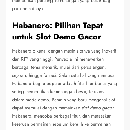
memberikan peluang kemenangan yang besar bagi
para pemainnya.
Habanero: Pilihan Tepat
untuk Slot Demo Gacor
Habanero dikenal dengan mesin slotnya yang inovatif
dan RTP yang tinggi. Penyedia ini menawarkan
berbagai tema menarik, mulai dari petualangan,
sejarah, hingga fantasi. Salah satu hal yang membuat
Habanero begitu populer adalah fitur-fitur bonus yang
sering memberikan kemenangan besar, terutama
dalam mode demo. Pemain yang baru mengenal slot
dapat memulai dengan memainkan
slot demo gacor
Habanero, mencoba berbagai fitur, dan merasakan
keseruan permainan sebelum beralih ke permainan