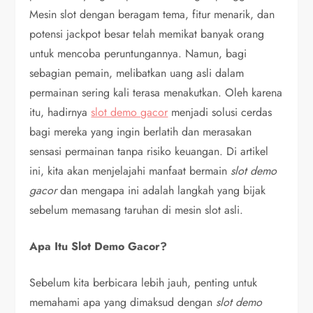
Mesin slot dengan beragam tema, fitur menarik, dan
potensi jackpot besar telah memikat banyak orang
untuk mencoba peruntungannya. Namun, bagi
sebagian pemain, melibatkan uang asli dalam
permainan sering kali terasa menakutkan. Oleh karena
itu, hadirnya
slot demo gacor
menjadi solusi cerdas
bagi mereka yang ingin berlatih dan merasakan
sensasi permainan tanpa risiko keuangan. Di artikel
ini, kita akan menjelajahi manfaat bermain
slot demo
gacor
dan mengapa ini adalah langkah yang bijak
sebelum memasang taruhan di mesin slot asli.
Apa Itu Slot Demo Gacor?
Sebelum kita berbicara lebih jauh, penting untuk
memahami apa yang dimaksud dengan
slot demo