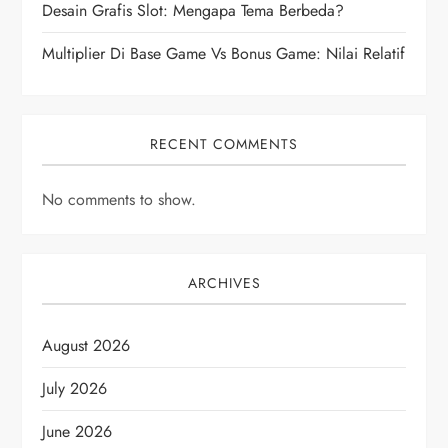
Desain Grafis Slot: Mengapa Tema Berbeda?
n
Multiplier Di Base Game Vs Bonus Game: Nilai Relatif
RECENT COMMENTS
No comments to show.
ARCHIVES
August 2026
July 2026
June 2026