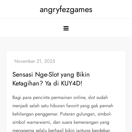
Skip
angryfezgames
to
content
Sensasi Nge-Slot yang Bikin
Ketagihan? Ya di KUY4D!
Bagi para pencinta permainan online, slot sudah
menjadi salah satu hiburan favorit yang gak pernah
kehilangan penggemar. Putaran gulungan, simbol-
simbol warna-warni, dan suara kemenangan yang
menggema selalu berhasil bikin jantung berdebar.