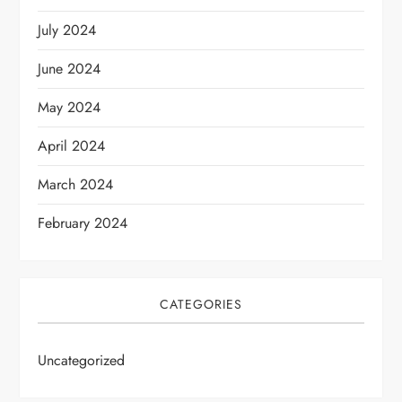
July 2024
June 2024
May 2024
April 2024
March 2024
February 2024
CATEGORIES
Uncategorized