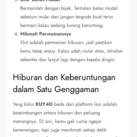
Bermainlah dengan bijak. Tentukan batas modal
sebelum mulai dan jangan tergoda buat terus
bermain kalau sedang kurang beruntung.
Nikmati Permainannya
Slot adalah permainan hiburan, jadi pastikan
kamu tetap enjoy. Kalau udah mulai stres, istirahat
sebentar dan lanjut lagi dengan kepala dingin.
Hiburan dan Keberuntungan
dalam Satu Genggaman
Yang bikin
KUY4D
beda dari platform lain adalah
keseimbangan antara hiburan dan peluang
menangnya. Di sini, kamu gak cuma ngejar
kemenangan, tapi juga menikmati setiap detik