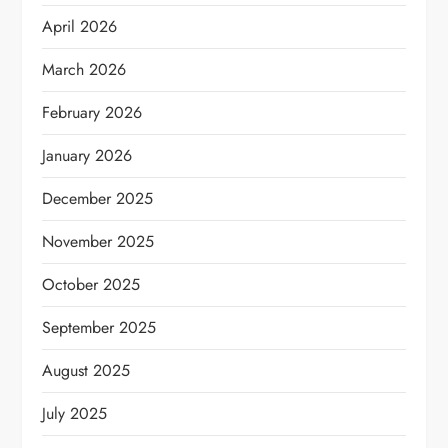
April 2026
March 2026
February 2026
January 2026
December 2025
November 2025
October 2025
September 2025
August 2025
July 2025