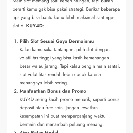
Main slot memang soal keberuntungan, tapi bukan
berarti kamu gak bisa pakai strategi. Berikut beberapa
tips yang bisa bantu kamu lebih maksimal saat nge-
slot di
KUY4D
:
Pilih Slot Sesuai Gaya Bermainmu
Kalau kamu suka tantangan, pilih slot dengan
volatilitas tinggi yang bisa kasih kemenangan
besar walau jarang. Tapi kalau pengin main santai,
slot volatilitas rendah lebih cocok karena
menangnya lebih sering.
Manfaatkan Bonus dan Promo
KUY4D sering kasih promo menarik, seperti bonus
deposit atau free spin. Jangan lewatkan
kesempatan ini buat memperpanjang waktu
bermain dan menambah peluang menang.
Atur Batas Modal