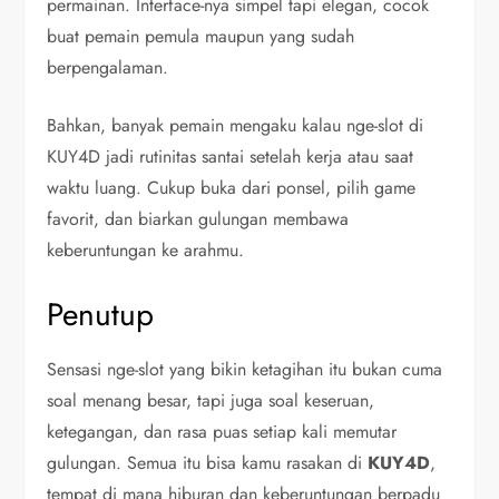
permainan. Interface-nya simpel tapi elegan, cocok
buat pemain pemula maupun yang sudah
berpengalaman.
Bahkan, banyak pemain mengaku kalau nge-slot di
KUY4D jadi rutinitas santai setelah kerja atau saat
waktu luang. Cukup buka dari ponsel, pilih game
favorit, dan biarkan gulungan membawa
keberuntungan ke arahmu.
Penutup
Sensasi nge-slot yang bikin ketagihan itu bukan cuma
soal menang besar, tapi juga soal keseruan,
ketegangan, dan rasa puas setiap kali memutar
gulungan. Semua itu bisa kamu rasakan di
KUY4D
,
tempat di mana hiburan dan keberuntungan berpadu