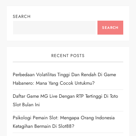
t
n
SEARCH
a
SEARCH
v
i
RECENT POSTS
g
Perbedaan Volatilitas Tinggi Dan Rendah Di Game
Habanero: Mana Yang Cocok Untukmu?
a
Daftar Game MG Live Dengan RTP Tertinggi Di Toto
t
Slot Bulan Ini
i
Psikologi Pemain Slot: Mengapa Orang Indonesia
Ketagihan Bermain Di Slot88?
o