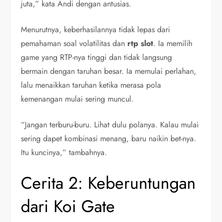
juta,” kata Andi dengan antusias.
Menurutnya, keberhasilannya tidak lepas dari
pemahaman soal volatilitas dan
rtp slot
. Ia memilih
game yang RTP-nya tinggi dan tidak langsung
bermain dengan taruhan besar. Ia memulai perlahan,
lalu menaikkan taruhan ketika merasa pola
kemenangan mulai sering muncul.
“Jangan terburu-buru. Lihat dulu polanya. Kalau mulai
sering dapet kombinasi menang, baru naikin bet-nya.
Itu kuncinya,” tambahnya.
Cerita 2: Keberuntungan
dari Koi Gate