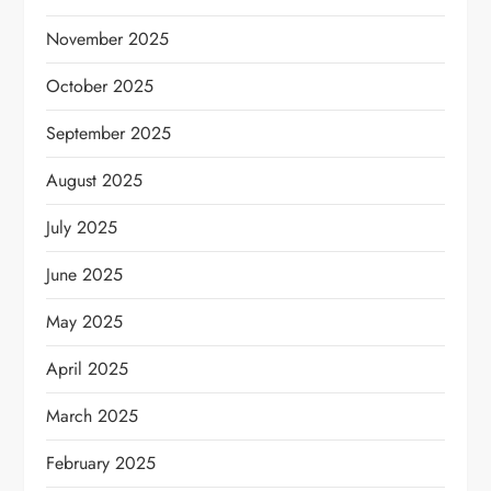
November 2025
October 2025
September 2025
August 2025
July 2025
June 2025
May 2025
April 2025
March 2025
February 2025