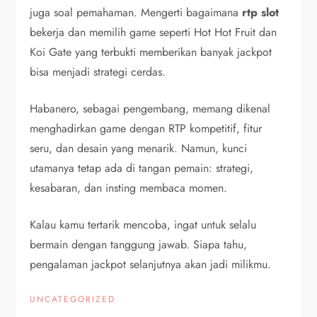
juga soal pemahaman. Mengerti bagaimana
rtp slot
bekerja dan memilih game seperti Hot Hot Fruit dan
Koi Gate yang terbukti memberikan banyak jackpot
bisa menjadi strategi cerdas.
Habanero, sebagai pengembang, memang dikenal
menghadirkan game dengan RTP kompetitif, fitur
seru, dan desain yang menarik. Namun, kunci
utamanya tetap ada di tangan pemain: strategi,
kesabaran, dan insting membaca momen.
Kalau kamu tertarik mencoba, ingat untuk selalu
bermain dengan tanggung jawab. Siapa tahu,
pengalaman jackpot selanjutnya akan jadi milikmu.
UNCATEGORIZED