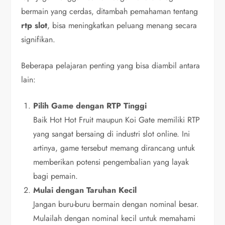
bermain yang cerdas, ditambah pemahaman tentang
rtp slot
, bisa meningkatkan peluang menang secara
signifikan.
Beberapa pelajaran penting yang bisa diambil antara
lain:
Pilih Game dengan RTP Tinggi
Baik Hot Hot Fruit maupun Koi Gate memiliki RTP
yang sangat bersaing di industri slot online. Ini
artinya, game tersebut memang dirancang untuk
memberikan potensi pengembalian yang layak
bagi pemain.
Mulai dengan Taruhan Kecil
Jangan buru-buru bermain dengan nominal besar.
Mulailah dengan nominal kecil untuk memahami