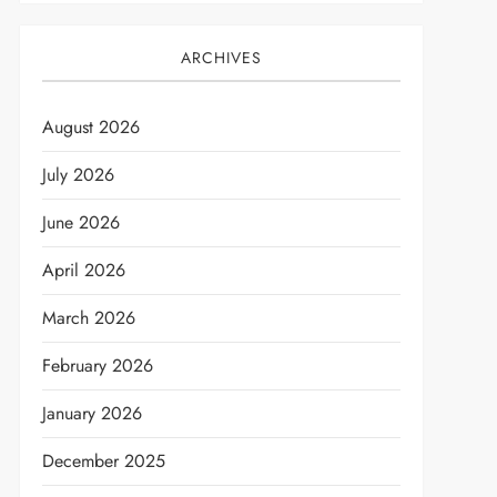
ARCHIVES
August 2026
July 2026
June 2026
April 2026
March 2026
February 2026
January 2026
December 2025