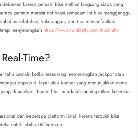
i mendebarkan karena pemain bisa melihat langsung siapa yang
eberapa pemain merasa notifikasi semacam ini bisa mengganggu
 membahas kelebihan, kekurangan, dan tips memanfaatkan
n tetap menyenangkan
https://www.tomkielty.com/the-kielty-
t Real-Time?
beri tahu pemain ketika seseorang memenangkan jackpot atau
 sebagai pop-up di layar atau banner yang menunjukkan nama
 yang dimainkan. Tujuan fitur ini adalah meningkatkan keseruan
nasional dan beberapa platform lokal, karena terbukti bisa
eka untuk lebih aktif bermain.