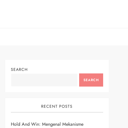
SEARCH
SEARCH
RECENT POSTS
Hold And Win: Mengenal Mekanisme