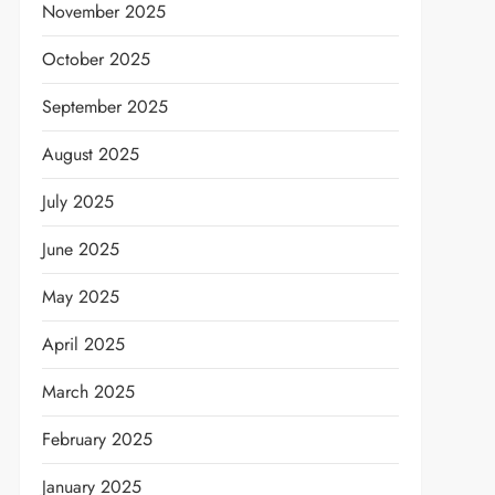
November 2025
October 2025
September 2025
August 2025
July 2025
June 2025
May 2025
April 2025
March 2025
February 2025
January 2025