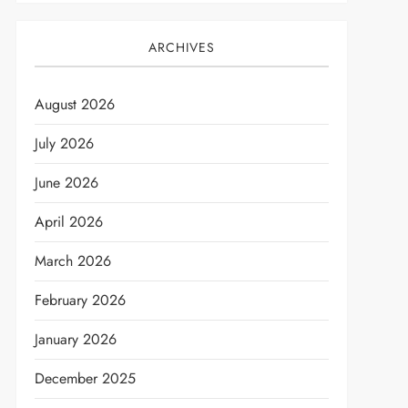
ARCHIVES
August 2026
July 2026
June 2026
April 2026
March 2026
February 2026
January 2026
December 2025