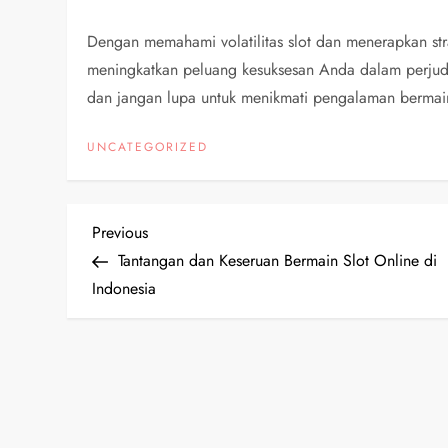
Dengan memahami volatilitas slot dan menerapkan st
meningkatkan peluang kesuksesan Anda dalam perjudian
dan jangan lupa untuk menikmati pengalaman bermai
UNCATEGORIZED
P
Previous
Previous
Post
Tantangan dan Keseruan Bermain Slot Online di
o
Indonesia
s
t
n