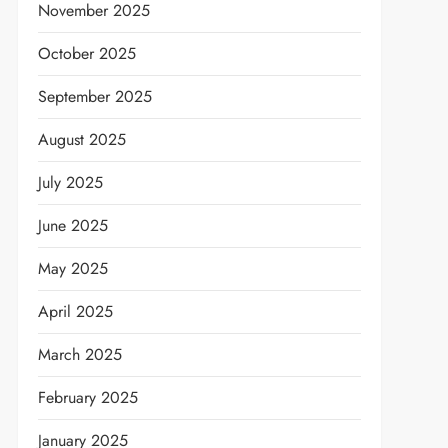
November 2025
October 2025
September 2025
August 2025
July 2025
June 2025
t
May 2025
April 2025
March 2025
February 2025
January 2025