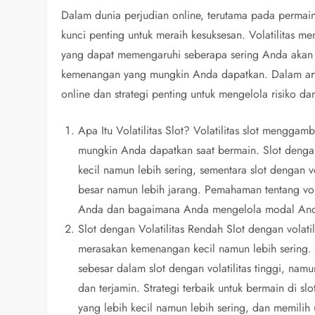
Dalam dunia perjudian online, terutama pada perma
kunci penting untuk meraih kesuksesan. Volatilitas me
yang dapat memengaruhi seberapa sering Anda akan
kemenangan yang mungkin Anda dapatkan. Dalam artikel
online dan strategi penting untuk mengelola risiko d
Apa Itu Volatilitas Slot? Volatilitas slot mengg
mungkin Anda dapatkan saat bermain. Slot denga
kecil namun lebih sering, sementara slot dengan 
besar namun lebih jarang. Pemahaman tentang vola
Anda dan bagaimana Anda mengelola modal An
Slot dengan Volatilitas Rendah Slot dengan volat
merasakan kemenangan kecil namun lebih sering.
sebesar dalam slot dengan volatilitas tinggi, na
dan terjamin. Strategi terbaik untuk bermain di s
yang lebih kecil namun lebih sering, dan memilih