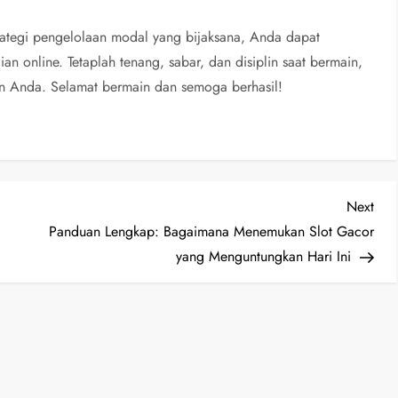
rategi pengelolaan modal yang bijaksana, Anda dapat
 online. Tetaplah tenang, sabar, dan disiplin saat bermain,
n Anda. Selamat bermain dan semoga berhasil!
Nex
Next
Post
Panduan Lengkap: Bagaimana Menemukan Slot Gacor
yang Menguntungkan Hari Ini