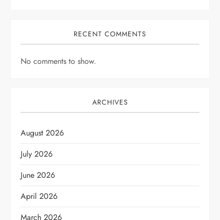
RECENT COMMENTS
No comments to show.
ARCHIVES
August 2026
July 2026
June 2026
April 2026
March 2026