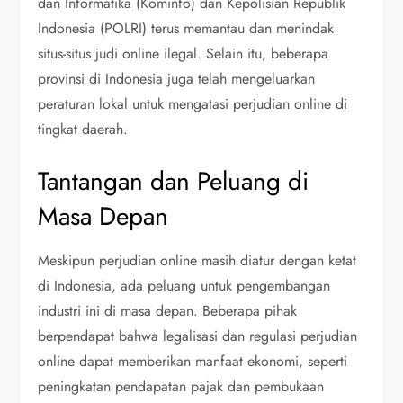
dan Informatika (Kominfo) dan Kepolisian Republik
Indonesia (POLRI) terus memantau dan menindak
situs-situs judi online ilegal. Selain itu, beberapa
provinsi di Indonesia juga telah mengeluarkan
peraturan lokal untuk mengatasi perjudian online di
tingkat daerah.
Tantangan dan Peluang di
Masa Depan
Meskipun perjudian online masih diatur dengan ketat
di Indonesia, ada peluang untuk pengembangan
industri ini di masa depan. Beberapa pihak
berpendapat bahwa legalisasi dan regulasi perjudian
online dapat memberikan manfaat ekonomi, seperti
peningkatan pendapatan pajak dan pembukaan