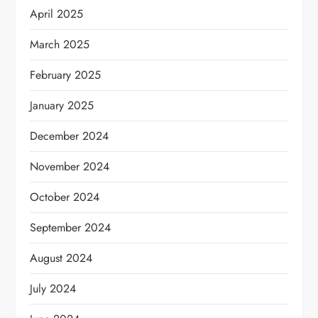
April 2025
March 2025
February 2025
January 2025
December 2024
November 2024
October 2024
September 2024
August 2024
July 2024