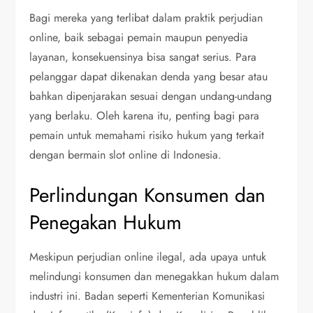
Bagi mereka yang terlibat dalam praktik perjudian
online, baik sebagai pemain maupun penyedia
layanan, konsekuensinya bisa sangat serius. Para
pelanggar dapat dikenakan denda yang besar atau
bahkan dipenjarakan sesuai dengan undang-undang
yang berlaku. Oleh karena itu, penting bagi para
pemain untuk memahami risiko hukum yang terkait
dengan bermain slot online di Indonesia.
Perlindungan Konsumen dan
Penegakan Hukum
Meskipun perjudian online ilegal, ada upaya untuk
melindungi konsumen dan menegakkan hukum dalam
industri ini. Badan seperti Kementerian Komunikasi