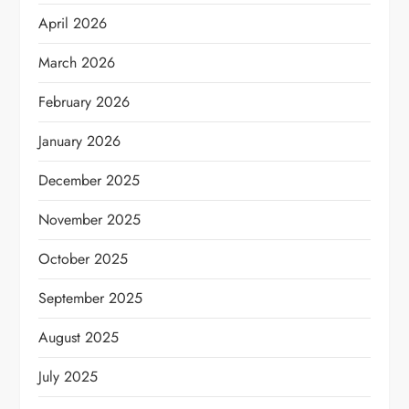
April 2026
March 2026
February 2026
January 2026
December 2025
November 2025
October 2025
September 2025
August 2025
July 2025