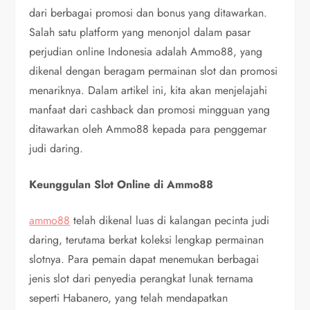
dari berbagai promosi dan bonus yang ditawarkan.
Salah satu platform yang menonjol dalam pasar
perjudian online Indonesia adalah Ammo88, yang
dikenal dengan beragam permainan slot dan promosi
menariknya. Dalam artikel ini, kita akan menjelajahi
manfaat dari cashback dan promosi mingguan yang
ditawarkan oleh Ammo88 kepada para penggemar
judi daring.
Keunggulan Slot Online di Ammo88
ammo88
telah dikenal luas di kalangan pecinta judi
daring, terutama berkat koleksi lengkap permainan
slotnya. Para pemain dapat menemukan berbagai
jenis slot dari penyedia perangkat lunak ternama
seperti Habanero, yang telah mendapatkan