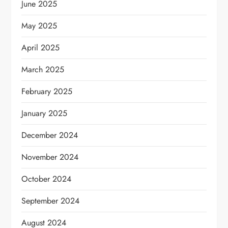
June 2025
May 2025
April 2025
March 2025
February 2025
January 2025
December 2024
November 2024
October 2024
September 2024
August 2024