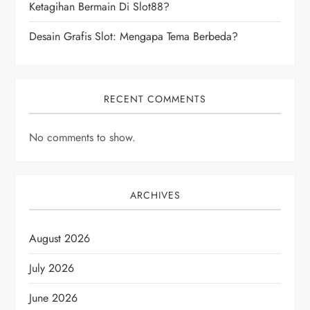
Ketagihan Bermain Di Slot88?
Desain Grafis Slot: Mengapa Tema Berbeda?
RECENT COMMENTS
No comments to show.
ARCHIVES
August 2026
July 2026
June 2026