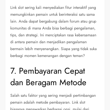
Link slot sering kali menyediakan fitur interaktif yang
memungkinkan pemain untuk berinteraksi satu sama
lain. Anda dapat bergabung dalam forum atau grup
komunitas di mana Anda bisa berbagi pengalaman,
tips, dan strategi. Ini menciptakan rasa kebersamaan
di antara pemain dan menjadikan pengalaman
bermain lebih menyenangkan. Siapa yang tidak suka
berbagi momen kemenangan dengan teman?
7. Pembayaran Cepat
dan Beragam Metode
Salah satu faktor yang sering menjadi pertimbangan
pemain adalah metode pembayaran. Link slot
biasanya menawarkan berbagai opsi, mulai dari