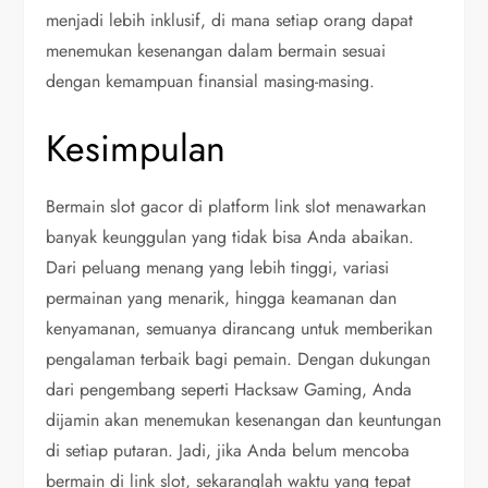
menjadi lebih inklusif, di mana setiap orang dapat
menemukan kesenangan dalam bermain sesuai
dengan kemampuan finansial masing-masing.
Kesimpulan
Bermain slot gacor di platform link slot menawarkan
banyak keunggulan yang tidak bisa Anda abaikan.
Dari peluang menang yang lebih tinggi, variasi
permainan yang menarik, hingga keamanan dan
kenyamanan, semuanya dirancang untuk memberikan
pengalaman terbaik bagi pemain. Dengan dukungan
dari pengembang seperti Hacksaw Gaming, Anda
dijamin akan menemukan kesenangan dan keuntungan
di setiap putaran. Jadi, jika Anda belum mencoba
bermain di link slot, sekaranglah waktu yang tepat