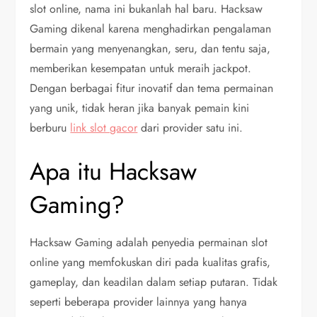
slot online, nama ini bukanlah hal baru. Hacksaw
Gaming dikenal karena menghadirkan pengalaman
bermain yang menyenangkan, seru, dan tentu saja,
memberikan kesempatan untuk meraih jackpot.
Dengan berbagai fitur inovatif dan tema permainan
yang unik, tidak heran jika banyak pemain kini
berburu
link slot gacor
dari provider satu ini.
Apa itu Hacksaw
Gaming?
Hacksaw Gaming adalah penyedia permainan slot
online yang memfokuskan diri pada kualitas grafis,
gameplay, dan keadilan dalam setiap putaran. Tidak
seperti beberapa provider lainnya yang hanya