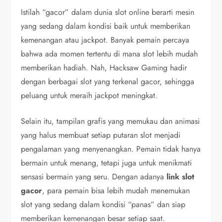
Istilah “gacor” dalam dunia slot online berarti mesin
yang sedang dalam kondisi baik untuk memberikan
kemenangan atau jackpot. Banyak pemain percaya
bahwa ada momen tertentu di mana slot lebih mudah
memberikan hadiah. Nah, Hacksaw Gaming hadir
dengan berbagai slot yang terkenal gacor, sehingga
peluang untuk meraih jackpot meningkat.
Selain itu, tampilan grafis yang memukau dan animasi
yang halus membuat setiap putaran slot menjadi
pengalaman yang menyenangkan. Pemain tidak hanya
bermain untuk menang, tetapi juga untuk menikmati
sensasi bermain yang seru. Dengan adanya
link slot
gacor
, para pemain bisa lebih mudah menemukan
slot yang sedang dalam kondisi “panas” dan siap
memberikan kemenangan besar setiap saat.