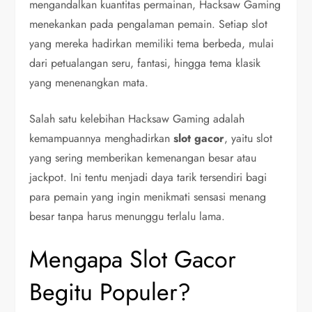
mengandalkan kuantitas permainan, Hacksaw Gaming
menekankan pada pengalaman pemain. Setiap slot
yang mereka hadirkan memiliki tema berbeda, mulai
dari petualangan seru, fantasi, hingga tema klasik
yang menenangkan mata.
Salah satu kelebihan Hacksaw Gaming adalah
kemampuannya menghadirkan
slot gacor
, yaitu slot
yang sering memberikan kemenangan besar atau
jackpot. Ini tentu menjadi daya tarik tersendiri bagi
para pemain yang ingin menikmati sensasi menang
besar tanpa harus menunggu terlalu lama.
Mengapa Slot Gacor
Begitu Populer?