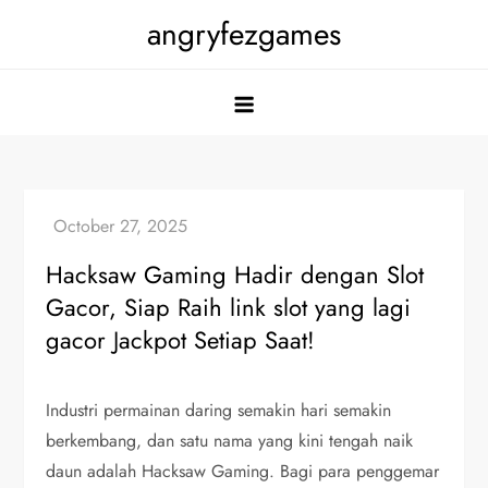
Skip
angryfezgames
to
content
Hacksaw Gaming Hadir dengan Slot
Gacor, Siap Raih link slot yang lagi
gacor Jackpot Setiap Saat!
Industri permainan daring semakin hari semakin
berkembang, dan satu nama yang kini tengah naik
daun adalah Hacksaw Gaming. Bagi para penggemar