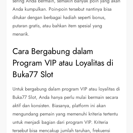
sering Anda bermain, semakin banyak poin yang akan
Anda kumpulkan. Poin-poin tersebut nantinya bisa
ditukar dengan berbagai hadiah seperti bonus,
putaran gratis, atau bahkan item spesial yang
menarik.
Cara Bergabung dalam
Program VIP atau Loyalitas di
Buka77 Slot
Untuk bergabung dalam program VIP atau loyalitas di
Buka77 Slot, Anda hanya perlu mulai bermain secara
aktif dan konsisten. Biasanya, platform ini akan
mengundang pemain yang memenuhi kriteria tertentu
untuk menjadi bagian dari program VIP. Kriteria
tersebut bisa mencakup jumlah taruhan, frekuensi