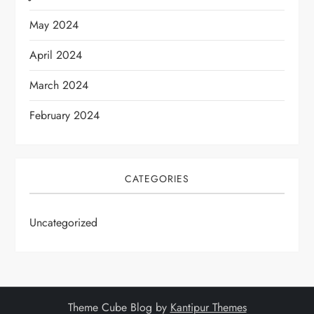
May 2024
April 2024
March 2024
February 2024
CATEGORIES
Uncategorized
Theme Cube Blog by
Kantipur Themes