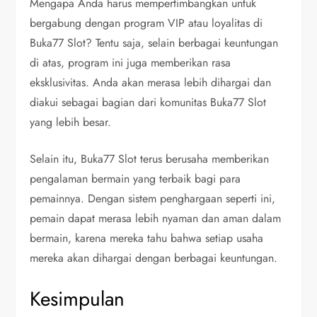
Mengapa Anda harus mempertimbangkan untuk
bergabung dengan program VIP atau loyalitas di
Buka77 Slot? Tentu saja, selain berbagai keuntungan
di atas, program ini juga memberikan rasa
eksklusivitas. Anda akan merasa lebih dihargai dan
diakui sebagai bagian dari komunitas Buka77 Slot
yang lebih besar.
Selain itu, Buka77 Slot terus berusaha memberikan
pengalaman bermain yang terbaik bagi para
pemainnya. Dengan sistem penghargaan seperti ini,
pemain dapat merasa lebih nyaman dan aman dalam
bermain, karena mereka tahu bahwa setiap usaha
mereka akan dihargai dengan berbagai keuntungan.
Kesimpulan