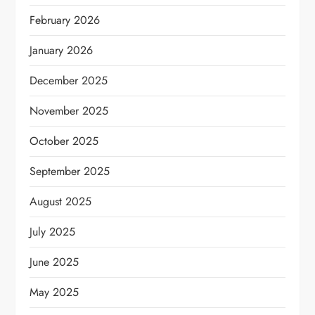
February 2026
January 2026
December 2025
November 2025
October 2025
September 2025
August 2025
July 2025
June 2025
May 2025