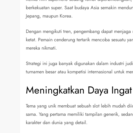
berkekuatan super. Saat budaya Asia semakin mendu
Jepang, maupun Korea.
Dengan mengikuti tren, pengembang dapat menjaga r
ketat. Pemain cenderung tertarik mencoba sesuatu y
mereka nikmati.
Strategi ini juga banyak digunakan dalam industri 
turnamen besar atau kompetisi internasional untuk m
Meningkatkan Daya Ingat
Tema yang unik membuat sebuah slot lebih mudah dii
sama. Yang pertama memiliki tampilan generik, seda
karakter dan dunia yang detail.