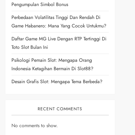
Pengumpulan Simbol Bonus
Perbedaan Volatilitas Tinggi Dan Rendah Di
Game Habanero: Mana Yang Cocok Untukmu?
Daftar Game MG Live Dengan RTP Tertinggi Di
Toto Slot Bulan Ini
Psikologi Pemain Slot: Mengapa Orang
Indonesia Ketagihan Bermain Di Slot88?
Desain Grafis Slot: Mengapa Tema Berbeda?
RECENT COMMENTS
No comments to show.