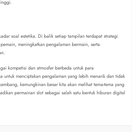
tinggi.
ar soal estetika. Di balik setiap tampilan terdapat strategi
a pemain, meningkatkan pengalaman bermain, serta
an.
gai kompetisi dan atmosfer berbeda untuk para
a untuk menciptakan pengalaman yang lebih menarik dan tidak
kembang, kemungkinan besar kita akan melihat tema-tema yang
adikan permainan slot sebagai salah satu bentuk hiburan digital