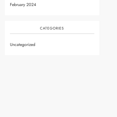
February 2024
CATEGORIES
Uncategorized