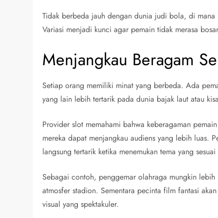
Tidak berbeda jauh dengan dunia judi bola, di mana s
Variasi menjadi kunci agar pemain tidak merasa bosan 
Menjangkau Beragam Se
Setiap orang memiliki minat yang berbeda. Ada pema
yang lain lebih tertarik pada dunia bajak laut atau kis
Provider slot memahami bahwa keberagaman pemain 
mereka dapat menjangkau audiens yang lebih luas. Pe
langsung tertarik ketika menemukan tema yang sesua
Sebagai contoh, penggemar olahraga mungkin lebih m
atmosfer stadion. Sementara pecinta film fantasi akan
visual yang spektakuler.