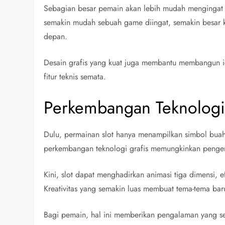
Sebagian besar pemain akan lebih mudah mengingat p
semakin mudah sebuah game diingat, semakin besar
depan.
Desain grafis yang kuat juga membantu membangun i
fitur teknis semata.
Perkembangan Teknologi
Dulu, permainan slot hanya menampilkan simbol bua
perkembangan teknologi grafis memungkinkan pengem
Kini, slot dapat menghadirkan animasi tiga dimensi, e
Kreativitas yang semakin luas membuat tema-tema bar
Bagi pemain, hal ini memberikan pengalaman yang se