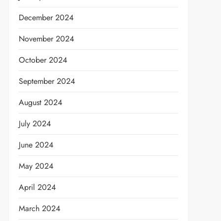
December 2024
November 2024
October 2024
September 2024
August 2024
July 2024
June 2024
May 2024
April 2024
March 2024