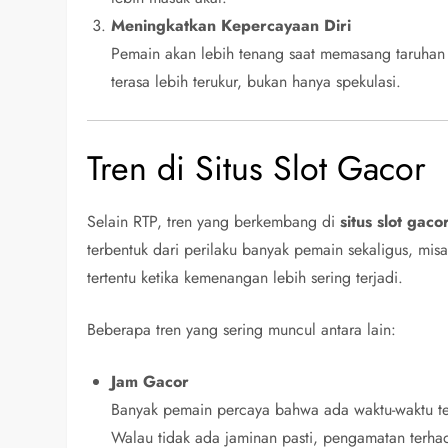
Meningkatkan Kepercayaan Diri
Pemain akan lebih tenang saat memasang taruhan
terasa lebih terukur, bukan hanya spekulasi.
Tren di Situs Slot Gacor
Selain RTP, tren yang berkembang di
situs slot gaco
terbentuk dari perilaku banyak pemain sekaligus, m
tertentu ketika kemenangan lebih sering terjadi.
Beberapa tren yang sering muncul antara lain:
Jam Gacor
Banyak pemain percaya bahwa ada waktu-waktu te
Walau tidak ada jaminan pasti, pengamatan terh