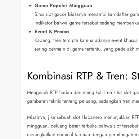
Game Populer Mingguan
Situs slot gacor biasanya menampilkan daftar game
indikator bahwa game tersebut sedang memberika
Event & Promo
Kadang, tren tercipta karena adanya event khusus d
sering bermain di game tertentu, yang pada akhir
Kombinasi RTP & Tren: St
Mengecek RTP harian dan mengikuti tren situs slot g
gambaran teknis tentang peluang, sedangkan tren memb
Misalnya, jika sebuah slot Habanero menunjukkan RT
mingguan, peluang besar terbuka bahwa slot tersebut
meningkatkan nominal taruhan dengan perhitungan m