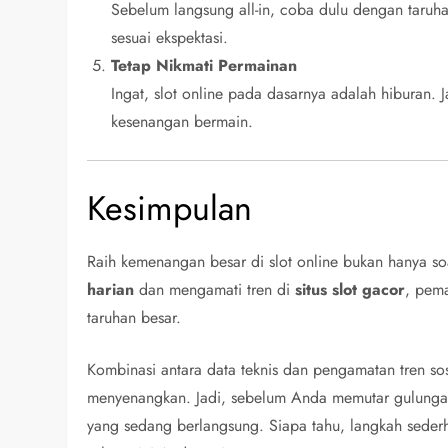
Sebelum langsung all-in, coba dulu dengan taruha
sesuai ekspektasi.
Tetap Nikmati Permainan
Ingat, slot online pada dasarnya adalah hiburan
kesenangan bermain.
Kesimpulan
Raih kemenangan besar di slot online bukan hanya s
harian
dan mengamati tren di
situs slot gacor
, pem
taruhan besar.
Kombinasi antara data teknis dan pengamatan tren sos
menyenangkan. Jadi, sebelum Anda memutar gulungan 
yang sedang berlangsung. Siapa tahu, langkah sede