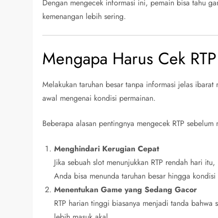
Dengan mengecek informasi ini, pemain bisa tahu 
kemenangan lebih sering.
Mengapa Harus Cek RTP
Melakukan taruhan besar tanpa informasi jelas ibara
awal mengenai kondisi permainan.
Beberapa alasan pentingnya mengecek RTP sebelum me
Menghindari Kerugian Cepat
Jika sebuah slot menunjukkan RTP rendah hari itu
Anda bisa menunda taruhan besar hingga kondisi
Menentukan Game yang Sedang Gacor
RTP harian tinggi biasanya menjadi tanda bahwa s
lebih masuk akal.