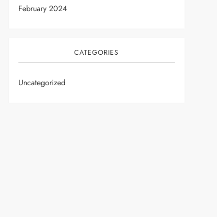
February 2024
CATEGORIES
Uncategorized