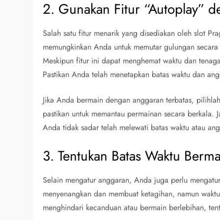
2. Gunakan Fitur “Autoplay” d
Salah satu fitur menarik yang disediakan oleh slot Pr
memungkinkan Anda untuk memutar gulungan secara o
Meskipun fitur ini dapat menghemat waktu dan tenag
Pastikan Anda telah menetapkan batas waktu dan angg
Jika Anda bermain dengan anggaran terbatas, pilihl
pastikan untuk memantau permainan secara berkala. 
Anda tidak sadar telah melewati batas waktu atau an
3. Tentukan Batas Waktu Berma
Selain mengatur anggaran, Anda juga perlu mengatur
menyenangkan dan membuat ketagihan, namun waktu ya
menghindari kecanduan atau bermain berlebihan, tent