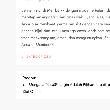
Bermain slot di Member77 dengan modal terbatas ti
menetapkan anggaran dan batas waktu yang jelas, mem
Anda bisa menikmati permainan slot dengan cara ya
dengan bijak dan selalu menjaga emosi Anda saat be
tetap menyenangkan, aman, dan menguntungkan. Sel
Anda di Member77!
UNCATEGORIZED
P
Previous
Previous
Post
Mengapa Nusa89 Login Adalah Pilihan Terbaik u
o
Slot Online
s