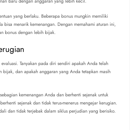
an baru dengan anggaran yang lebih kecil.
entuan yang berlaku. Beberapa bonus mungkin memiliki
nda bisa menarik kemenangan. Dengan memahami aturan ini,
n bonus dengan lebih bijak.
erugian
 evaluasi. Tanyakan pada diri sendiri apakah Anda telah
 bijak, dan apakah anggaran yang Anda tetapkan masih
 sebagian kemenangan Anda dan berhenti sejenak untuk
berhenti sejenak dan tidak terus-menerus mengejar kerugian.
ali dan tidak terjebak dalam siklus perjudian yang berisiko.