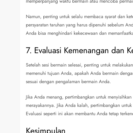
memperpanjang waktu bermain atau mencoba permain
Namun, penting untuk selalu membaca syarat dan ket
persyaratan taruhan yang harus dipenuhi sebelum A
Anda bisa menghindari kekecewaan dan memanfaatka
7. Evaluasi Kemenangan dan K
Setelah sesi bermain selesai, penting untuk melakukan
memenuhi tujuan Anda, apakah Anda bermain dengan
sesuai dengan pengalaman bermain Anda.
Jika Anda menang, pertimbangkan untuk menyisihkan
merayakannya. Jika Anda kalah, pertimbangkan untuk 
Evaluasi seperti ini akan membantu Anda tetap terkend
Kesimpulan