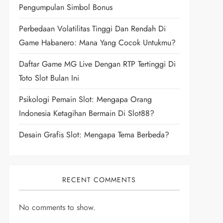
Pengumpulan Simbol Bonus
Perbedaan Volatilitas Tinggi Dan Rendah Di
Game Habanero: Mana Yang Cocok Untukmu?
Daftar Game MG Live Dengan RTP Tertinggi Di
Toto Slot Bulan Ini
Psikologi Pemain Slot: Mengapa Orang
Indonesia Ketagihan Bermain Di Slot88?
Desain Grafis Slot: Mengapa Tema Berbeda?
RECENT COMMENTS
No comments to show.