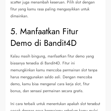
scatter juga menambah keseruan. Pilih slot dengan
fitur yang kamu rasa paling mengasyikkan untuk
dimainkan.
5. Manfaatkan Fitur
Demo di Bandit4D
Kalau masih bingung, manfaatkan fitur demo yang
biasanya tersedia di Bandit4D. Fitur ini
memungkinkan kamu mencoba permainan slot tanpa
harus menggunakan saldo asli. Dengan mencoba
demo, kamu bisa mengenal cara kerja slot, fitur
bonus, dan sensasi permainan secara gratis.
Ini cara terbaik untuk menentukan apakah slot tersebut
cocok dengan gaya bermainmu sebelum kamu mulai