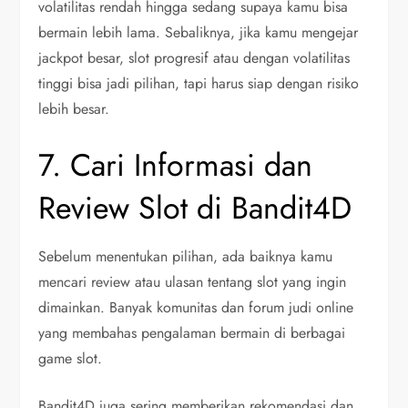
volatilitas rendah hingga sedang supaya kamu bisa
bermain lebih lama. Sebaliknya, jika kamu mengejar
jackpot besar, slot progresif atau dengan volatilitas
tinggi bisa jadi pilihan, tapi harus siap dengan risiko
lebih besar.
7. Cari Informasi dan
Review Slot di Bandit4D
Sebelum menentukan pilihan, ada baiknya kamu
mencari review atau ulasan tentang slot yang ingin
dimainkan. Banyak komunitas dan forum judi online
yang membahas pengalaman bermain di berbagai
game slot.
Bandit4D juga sering memberikan rekomendasi dan