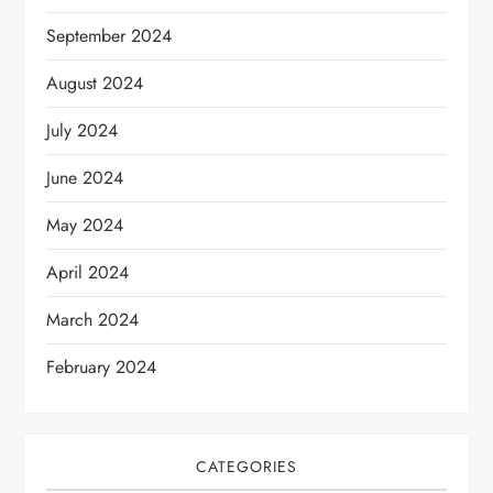
September 2024
August 2024
July 2024
June 2024
May 2024
April 2024
March 2024
February 2024
CATEGORIES