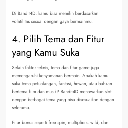
Di Bandit4D, kamu bisa memilih berdasarkan
volatilitas sesuai dengan gaya bermainmu.
4. Pilih Tema dan Fitur
yang Kamu Suka
Selain faktor teknis, tema dan fitur game juga
memengaruhi kenyamanan bermain. Apakah kamu
suka tema petualangan, fantasi, hewan, atau bahkan
bertema film dan musik? Bandit4D menawarkan slot
dengan berbagai tema yang bisa disesuaikan dengan
seleramu.
Fitur bonus seperti free spin, multipliers, wild, dan