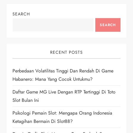
n
SEARCH
a
SEARCH
v
i
RECENT POSTS
g
Perbedaan Volatilitas Tinggi Dan Rendah Di Game
a
Habanero: Mana Yang Cocok Untukmu?
t
Daftar Game MG Live Dengan RTP Tertinggi Di Toto
i
Slot Bulan Ini
Psikologi Pemain Slot: Mengapa Orang Indonesia
o
Ketagihan Bermain Di Slot88?
n