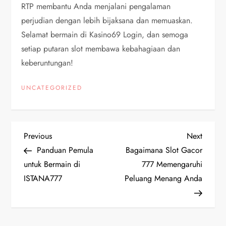
RTP membantu Anda menjalani pengalaman
perjudian dengan lebih bijaksana dan memuaskan.
Selamat bermain di Kasino69 Login, dan semoga
setiap putaran slot membawa kebahagiaan dan
keberuntungan!
UNCATEGORIZED
P
Previous
Next
Previous
Next
Post
Post
Panduan Pemula
Bagaimana Slot Gacor
o
untuk Bermain di
777 Memengaruhi
ISTANA777
Peluang Menang Anda
s
t