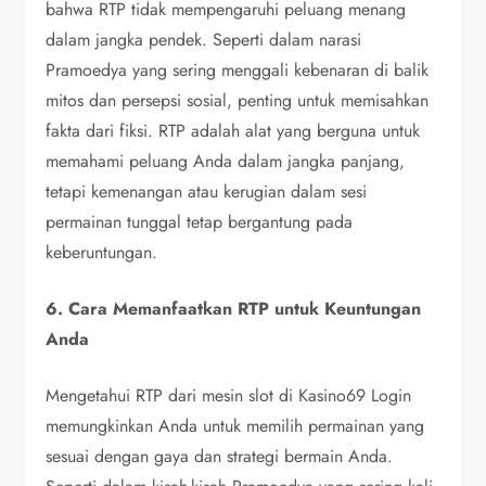
bahwa RTP tidak mempengaruhi peluang menang
dalam jangka pendek. Seperti dalam narasi
Pramoedya yang sering menggali kebenaran di balik
mitos dan persepsi sosial, penting untuk memisahkan
fakta dari fiksi. RTP adalah alat yang berguna untuk
memahami peluang Anda dalam jangka panjang,
tetapi kemenangan atau kerugian dalam sesi
permainan tunggal tetap bergantung pada
keberuntungan.
6. Cara Memanfaatkan RTP untuk Keuntungan
Anda
Mengetahui RTP dari mesin slot di Kasino69 Login
memungkinkan Anda untuk memilih permainan yang
sesuai dengan gaya dan strategi bermain Anda.