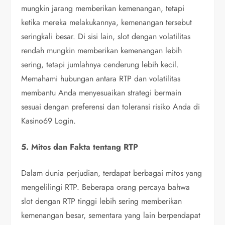
mungkin jarang memberikan kemenangan, tetapi
ketika mereka melakukannya, kemenangan tersebut
seringkali besar. Di sisi lain, slot dengan volatilitas
rendah mungkin memberikan kemenangan lebih
sering, tetapi jumlahnya cenderung lebih kecil.
Memahami hubungan antara RTP dan volatilitas
membantu Anda menyesuaikan strategi bermain
sesuai dengan preferensi dan toleransi risiko Anda di
Kasino69 Login.
5. Mitos dan Fakta tentang RTP
Dalam dunia perjudian, terdapat berbagai mitos yang
mengelilingi RTP. Beberapa orang percaya bahwa
slot dengan RTP tinggi lebih sering memberikan
kemenangan besar, sementara yang lain berpendapat