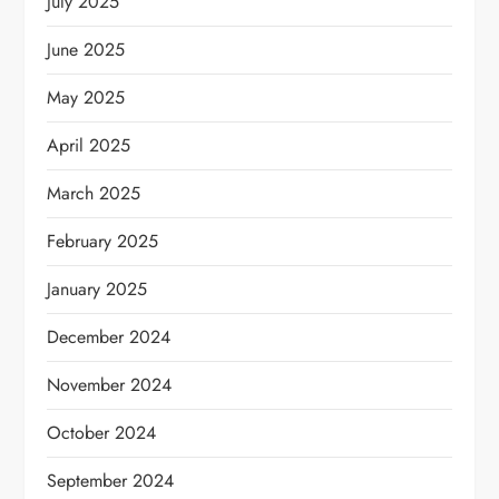
July 2025
June 2025
May 2025
April 2025
March 2025
February 2025
January 2025
December 2024
November 2024
October 2024
September 2024