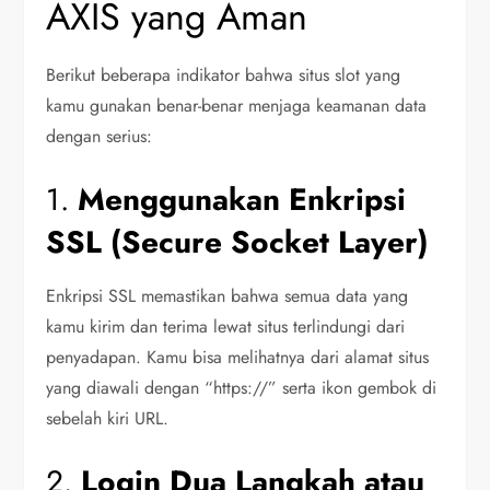
AXIS yang Aman
Berikut beberapa indikator bahwa situs slot yang
kamu gunakan benar-benar menjaga keamanan data
dengan serius:
1.
Menggunakan Enkripsi
SSL (Secure Socket Layer)
Enkripsi SSL memastikan bahwa semua data yang
kamu kirim dan terima lewat situs terlindungi dari
penyadapan. Kamu bisa melihatnya dari alamat situs
yang diawali dengan “https://” serta ikon gembok di
sebelah kiri URL.
2.
Login Dua Langkah atau