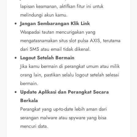
lapisan keamanan, aktifkan fitur ini untuk
melindungi akun kamu.
Jangan Sembarangan Klik Link
Waspadai tautan mencurigakan yang
mengatasnamakan situs slot pulsa AXIS, terutama
dari SMS atau email tidak dikenal.
Logout Setelah Bermain
Jika kamu bermain di perangkat umum atau milik
orang lain, pastikan selalu logout setelah selesai
bermain.
Update Aplikasi dan Perangkat Secara
Berkala
Perangkat yang up-to-date lebih aman dari
serangan malware atau spyware yang bisa
mencuri data.