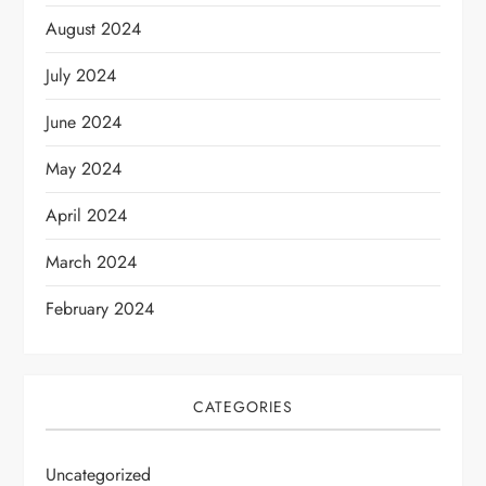
August 2024
July 2024
June 2024
May 2024
April 2024
March 2024
February 2024
CATEGORIES
Uncategorized