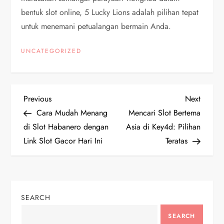
bentuk slot online, 5 Lucky Lions adalah pilihan tepat
untuk menemani petualangan bermain Anda.
UNCATEGORIZED
P
Previous
Next
Previous
Next
Post
Post
Cara Mudah Menang
Mencari Slot Bertema
o
di Slot Habanero dengan
Asia di Key4d: Pilihan
Link Slot Gacor Hari Ini
Teratas
s
t
n
SEARCH
a
SEARCH