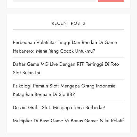
v
i
RECENT POSTS
g
Perbedaan Volatilitas Tinggi Dan Rendah Di Game
Habanero: Mana Yang Cocok Untukmu?
a
Daftar Game MG Live Dengan RTP Tertinggi Di Toto
t
Slot Bulan Ini
i
Psikologi Pemain Slot: Mengapa Orang Indonesia
Ketagihan Bermain Di Slot88?
o
Desain Grafis Slot: Mengapa Tema Berbeda?
n
Multiplier Di Base Game Vs Bonus Game: Nilai Relatif