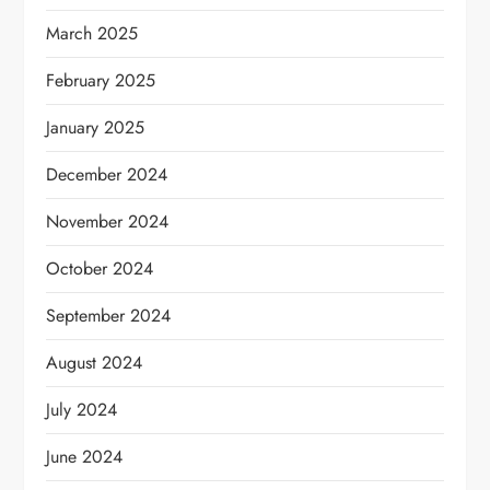
March 2025
February 2025
January 2025
December 2024
November 2024
October 2024
September 2024
August 2024
July 2024
June 2024