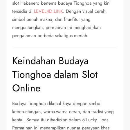
slot Habanero bertema budaya Tionghoa yang kini
tersedia di
LEVEL4D LINK
. Dengan visual cerah,
simbol penuh makna, dan fitur-fitur yang
menguntungkan, permainan ini menghadirkan
pengalaman berbeda sekaligus meriah.
Keindahan Budaya
Tionghoa dalam Slot
Online
Budaya Tionghoa dikenal kaya dengan simbol
keberuntungan, warna-warna cerah, dan tradisi yang
kental. Semua itu dihadirkan dalam 5 Lucky Lions.
Permainan ini menampilkan nuansa perayaan khas